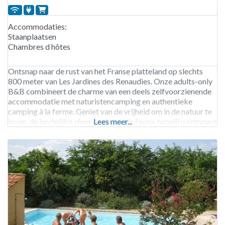
Accommodaties:
Staanplaatsen
Chambres d hôtes
Ontsnap naar de rust van het Franse platteland op slechts
800 meter van Les Jardines des Renaudies. Onze adults-only
B&B combineert de charme van een deels zelfvoorzienende
accommodatie met naturistencamping en authentieke
camping à la ferme. Geniet van de vrijheid om in de natuur te
leven, de landelijke sfeer en de lokale fauna, terwijl u ontspant
Lees meer...
in een veilige en