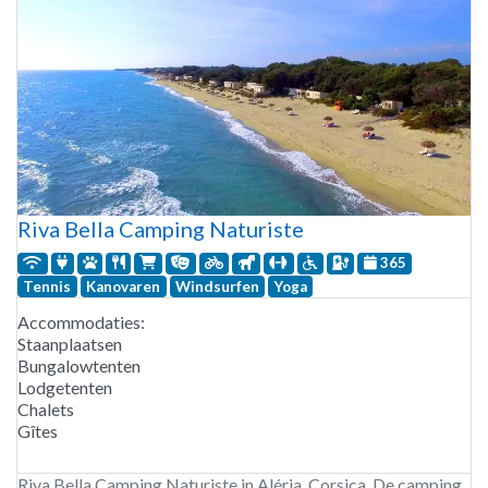
Riva Bella Camping Naturiste
365
Tennis
Kanovaren
Windsurfen
Yoga
Accommodaties:
Staanplaatsen
Bungalowtenten
Lodgetenten
Chalets
Gîtes
Riva Bella Camping Naturiste in Aléria, Corsica. De camping