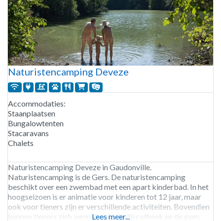
Naturistencamping Deveze
Accommodaties:
Staanplaatsen
Bungalowtenten
Stacaravans
Chalets
Naturistencamping Deveze in Gaudonville.
Naturistencamping is de Gers. De naturistencamping
beschikt over een zwembad met een apart kinderbad. In het
hoogseizoen is er animatie voor kinderen tot 12 jaar, maar
ook voor tieners zijn er verschillende activiteiten. Bovendien
kunnen tieners zich vermaken in de discotheek en de gym.
Lees meer...