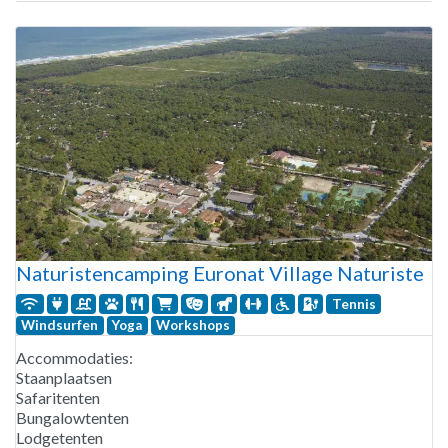
Naturistencamping Deveze is geopend van eind april tot half
september.
Naturistencamping Euronat Village Naturiste
Tennis
Windsurfen
Yoga
Workshops
Accommodaties:
Staanplaatsen
Safaritenten
Bungalowtenten
Lodgetenten