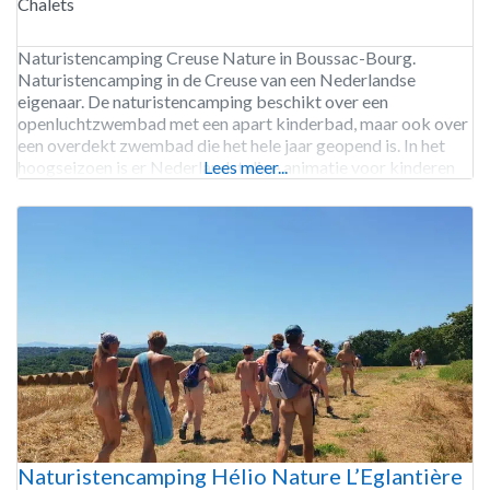
Chalets
Naturistencamping Creuse Nature in Boussac-Bourg.
Naturistencamping in de Creuse van een Nederlandse
eigenaar. De naturistencamping beschikt over een
openluchtzwembad met een apart kinderbad, maar ook over
een overdekt zwembad die het hele jaar geopend is. In het
hoogseizoen is er Nederlandstalige animatie voor kinderen
Lees meer...
tot 17 jaar. Bovendien beschikt de camping over een sauna en
zijn de camping en de
Naturistencamping Hélio Nature L’Eglantière