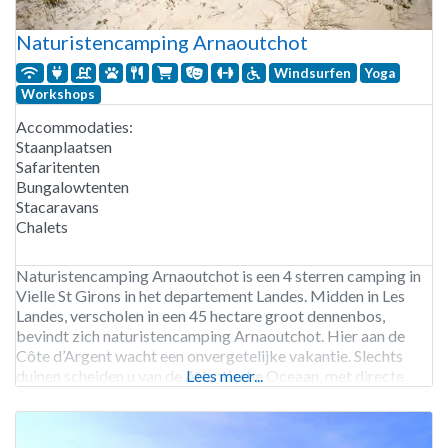
Naturistencamping Arnaoutchot
Windsurfen
Yoga
Workshops
Accommodaties:
Staanplaatsen
Safaritenten
Bungalowtenten
Stacaravans
Chalets
Naturistencamping Arnaoutchot is een 4 sterren camping in
Vielle St Girons in het departement Landes. Midden in Les
Landes, verscholen in een 45 hectare groot dennenbos,
bevindt zich naturistencamping Arnaoutchot. Hier aan de
Côte d’Argent wacht een onvergetelijke vakantie. Slechts
duinen scheiden u van de Atlantische Oceaan, met directe
Lees meer...
toegang tot het prachtige naturistenstrand. Geniet van onze
hoogwaardige voorzieningen en accommodaties