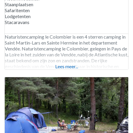
Staanplaatsen
Safaritenten
Lodgetenten
Stacaravans
Naturistencamping le Colombier is een 4 sterren camping in
Saint Martin-Lars en Sainte Hermine in het departement
Vendée. Naturistencamping le Colombier, gelegen in Pays de
la Loire in het zuiden van de Vendée, nabij de Atlantische kust,
staat bekend om zijn zon en zandstranden. De rijke
geschiedenis van de Vendée is zichtbaar in historische en
Lees meer...
religieuze overblijfselen. Ons verwarmde zwembad