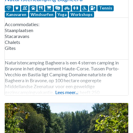
Tennis
Kanovaren
Windsurfen
Yoga
Workshops
Accommodaties:
Staanplaatsen
Stacaravans
Chalets
Gîtes
Naturistencamping Bagheera is een 4 sterren camping in
Bravone in het departement Haute-Corse. Tussen Porto-
Vecchio en Bastia ligt Camping Domaine naturiste de
Bagheera in Bravone, op 100 hectare ongerepte
Middellandse Zeenatuur voor een geweldige
gezinscampingvakantie. De camping heeft 250
Lees meer...
naturistenplaatsen van 80 vierkante meter, deels in de
schaduw met natuurlijke privacy dankzij bomen. Voor wie
een accommodatie wil huren, zijn