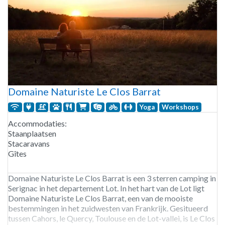
Domaine Naturiste Le Clos Barrat
Yoga
Workshops
Accommodaties:
Staanplaatsen
Stacaravans
Gîtes
Domaine Naturiste Le Clos Barrat is een 3 sterren camping in
Serignac in het departement Lot. In het hart van de Lot ligt
Domaine Naturiste Le Clos Barrat, een van de mooiste
bestemmingen in het zuidwesten van Frankrijk. Gesitueerd
tussen Cahors, le Quercy, Toulouse en de Lot-vallei, is Le Clos