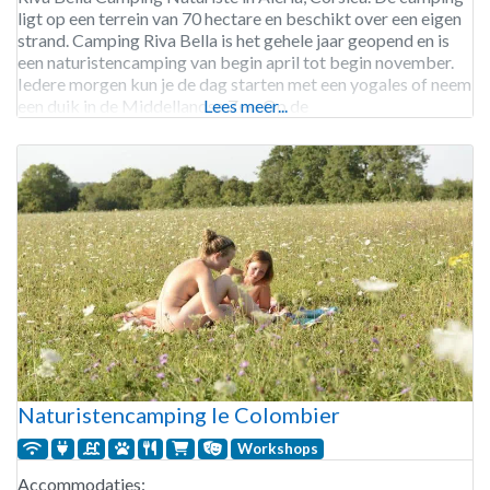
ligt op een terrein van 70 hectare en beschikt over een eigen
strand. Camping Riva Bella is het gehele jaar geopend en is
een naturistencamping van begin april tot begin november.
Iedere morgen kun je de dag starten met een yogales of neem
een duik in de Middellandse Zee. Op de
Lees meer...
Naturistencamping le Colombier
Workshops
Accommodaties: