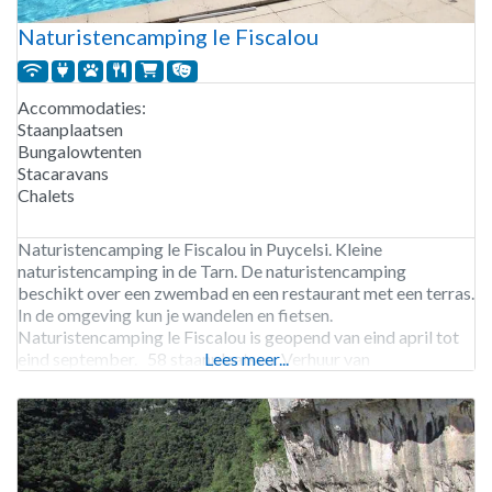
Naturistencamping le Fiscalou
Accommodaties:
Staanplaatsen
Bungalowtenten
Stacaravans
Chalets
Naturistencamping le Fiscalou in Puycelsi. Kleine
naturistencamping in de Tarn. De naturistencamping
beschikt over een zwembad en een restaurant met een terras.
In de omgeving kun je wandelen en fietsen.
Naturistencamping le Fiscalou is geopend van eind april tot
eind september. 58 staanplaatsen. Verhuur van
Lees meer...
staanplaatsen, chalets, bungalowtenten en stacaravans.