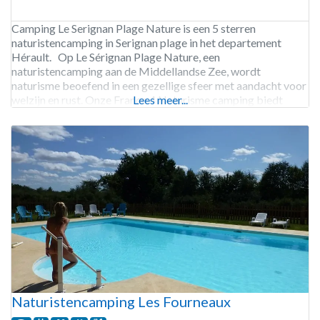
Camping Le Serignan Plage Nature is een 5 sterren
naturistencamping in Serignan plage in het departement
Hérault. Op Le Sérignan Plage Nature, een
naturistencamping aan de Middellandse Zee, wordt
naturisme beoefend in een gezellige sfeer met aandacht voor
welzijn en rust. Onze France 4 Naturisme camping biedt
Lees meer...
mooie kampeerplekken net achter de duinen, en ook
verschillende soorten stacaravans en
Naturistencamping Les Fourneaux