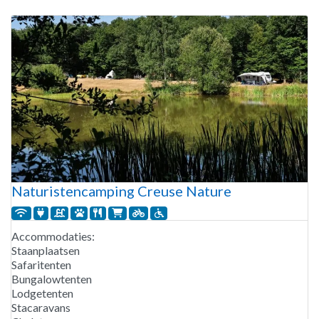
Maladrerie” bouwden, waarvan de overblijfselen goed
bewaard zijn. Deze camping, niet
Naturistencamping Creuse Nature
Accommodaties:
Staanplaatsen
Safaritenten
Bungalowtenten
Lodgetenten
Stacaravans