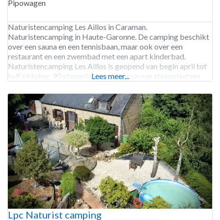
Pipowagen
Naturistencamping Les Aillos in Caraman.
Naturistencamping in Haute-Garonne. De camping beschikt
over een sauna en een tennisbaan, maar ook over een
restaurant en een zwembad met een apart kinderbad.
Naturistencamping Les Aillos is geopend van begin april tot
half oktober. 90 staanplaatsen. Verhuur van staanplaatsen,
Lees meer...
lodgetenten, Pipowagens, safaritenten en stacaravans.
Lpc Naturist camping