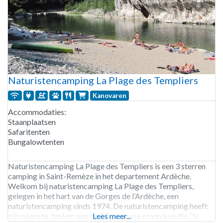
Naturistencamping La Plage des Templiers
Kanovaren
Accommodaties:
Staanplaatsen
Safaritenten
Bungalowtenten
Naturistencamping La Plage des Templiers is een 3 sterren
camping in Saint-Remèze in het departement Ardèche.
Welkom bij naturistencamping La Plage des Templiers,
gelegen in het hart van de Gorges de l’Ardèche, een
naturistencamping sinds 1974. De naturistencamping heeft
zijn naam te danken aan de 12e-eeuwse monniken die “la
Lees meer...