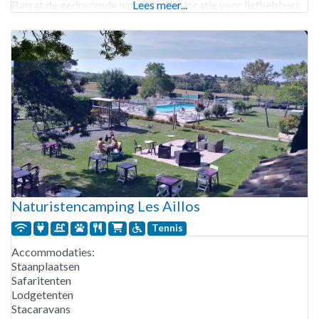
Barrat de gedroomde naturistische locatie voor liefhebbers
Lees meer...
van een open
Naturistencamping Les Aillos
Tennis
Accommodaties:
Staanplaatsen
Safaritenten
Lodgetenten
Stacaravans