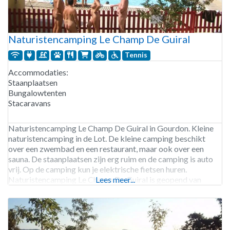
Naturistencamping Le Champ De Guiral
Tennis
Accommodaties:
Staanplaatsen
Bungalowtenten
Stacaravans
Naturistencamping Le Champ De Guiral in Gourdon. Kleine
naturistencamping in de Lot. De kleine camping beschikt
over een zwembad en een restaurant, maar ook over een
sauna. De staanplaatsen zijn erg ruim en de camping is auto
vrij. Op de camping kun je elektrische fietsen huren.
Naturistencamping Le Champ De Guiral is geopend van
Lees meer...
begin mei tot eind september.