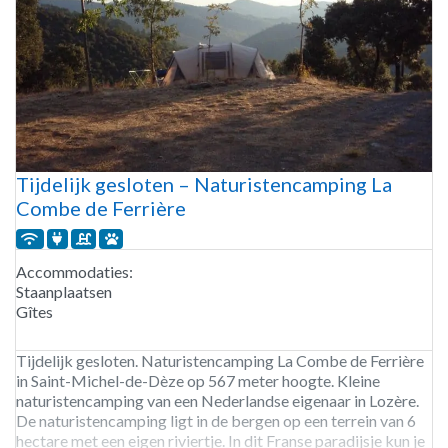
Tijdelijk gesloten – Naturistencamping La
Combe de Ferrière
Accommodaties:
Staanplaatsen
Gîtes
Tijdelijk gesloten. Naturistencamping La Combe de Ferrière
in Saint-Michel-de-Dèze op 567 meter hoogte. Kleine
naturistencamping van een Nederlandse eigenaar in Lozère.
De naturistencamping ligt in de bergen op een terrein van 6
hectare met een eigen riviertje. In dit Franse paradijsje kun je