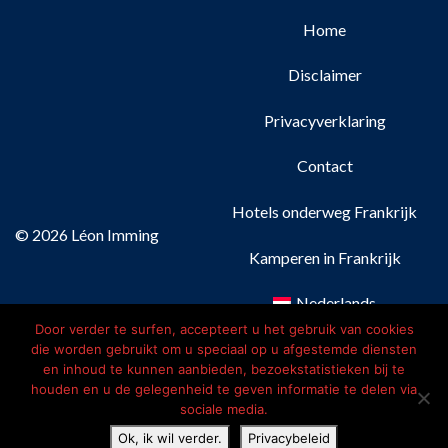
Home
Disclaimer
Privacyverklaring
Contact
Hotels onderweg Frankrijk
© 2026 Léon Imming
Kamperen in Frankrijk
Nederlands
Door verder te surfen, accepteert u het gebruik van cookies
Français
(
Frans
)
die worden gebruikt om u speciaal op u afgestemde diensten
en inhoud te kunnen aanbieden, bezoekstatistieken bij te
houden en u de gelegenheid te geven informatie te delen via
Deutsch
(
Duits
)
sociale media.
English
(
Engels
)
Ok, ik wil verder.
Privacybeleid