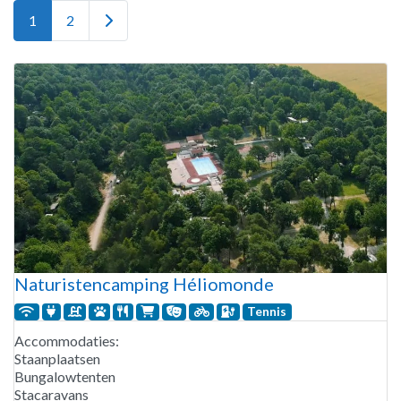
Older posts
1
2
Naturistencamping Héliomonde
Tennis
Accommodaties:
Staanplaatsen
Bungalowtenten
Stacaravans