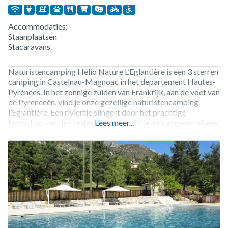
Accommodaties:
Staanplaatsen
Stacaravans
Naturistencamping Hélio Nature L’Eglantière is een 3 sterren
camping in Castelnau-Magnoac in het departement Hautes-
Pyrénées. In het zonnige zuiden van Frankrijk, aan de voet van
de Pyreneeën, vind je onze gezellige naturistencamping
l’Eglantière. Een riviertje slingert door het prachtige
landschap van de Hautes-Pyrénées. Of je nu kampeert of een
Lees meer...
accommodatie huurt, wij bieden alle ruimte, comfort en
voorzieningen voor een