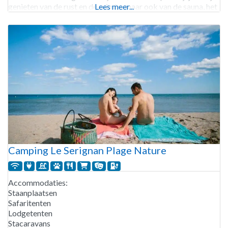
genieten van de rust en de ruimte, maar ook van de sauna, het
Lees meer...
zwembad en het beekje.
Camping Le Serignan Plage Nature
Accommodaties:
Staanplaatsen
Safaritenten
Lodgetenten
Stacaravans