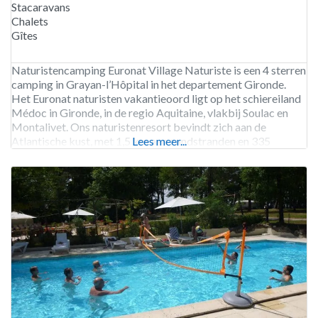
Stacaravans
Chalets
Gîtes
Naturistencamping Euronat Village Naturiste is een 4 sterren
camping in Grayan-l’Hôpital in het departement Gironde.
Het Euronat naturisten vakantieoord ligt op het schiereiland
Médoc in Gironde, in de regio Aquitaine, vlakbij Soulac en
Montalivet. Ons naturistenresort bevindt zich aan de
Atlantische kust, met 1,5 km aan zandstranden en 335
Lees meer...
hectare dennenbos, waardoor het een uitzonderlijke plek van
ruimte en vrijheid