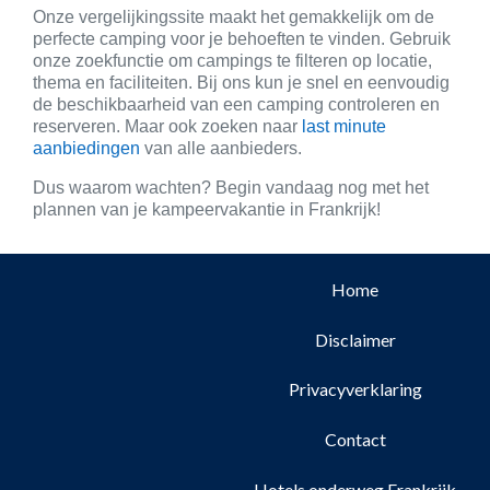
Onze vergelijkingssite maakt het gemakkelijk om de
perfecte camping voor je behoeften te vinden. Gebruik
onze zoekfunctie om campings te filteren op locatie,
thema en faciliteiten. Bij ons kun je snel en eenvoudig
de beschikbaarheid van een camping controleren en
reserveren. Maar ook zoeken naar
last minute
aanbiedingen
van alle aanbieders.
Dus waarom wachten? Begin vandaag nog met het
plannen van je kampeervakantie in Frankrijk!
Home
Disclaimer
Privacyverklaring
Contact
Hotels onderweg Frankrijk