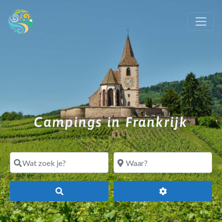
Campings in Frankrijk
Wat zoek je?
Waar?
Search
Geavanceerde fi