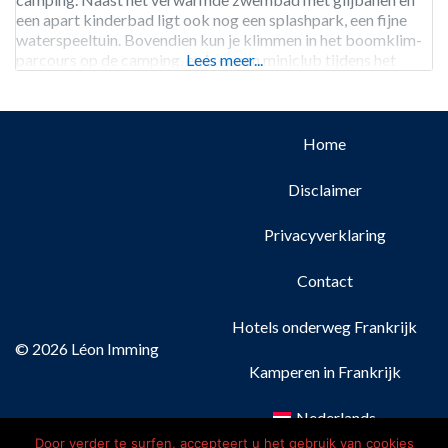
een apart kinderbad ligt ook nog een splashpark, een fijne
waterspeeltuin. Bovendien kun je klimmen in het boomklim-
parcours op de camping, en is er een miniclub tijdens het
Lees meer...
hoogseizoen. In
Home
Disclaimer
Privacyverklaring
Contact
Hotels onderweg Frankrijk
© 2026 Léon Imming
Kamperen in Frankrijk
Nederlands
Door verder te surfen, accepteert u het gebruik van cookies