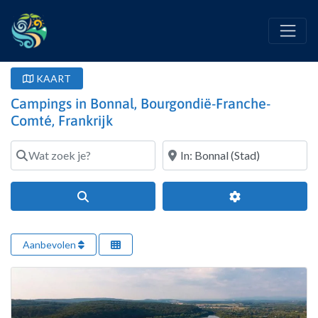
KAART
Campings in Bonnal, Bourgondië-Franche-
Comté, Frankrijk
Wat zoek je?
Waar?
Search
Geavanceerde fi
Aanbevolen