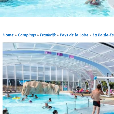
Home
»
Campings
»
Frankrijk
»
Pays de la Loire
»
La Baule-E
Vorige