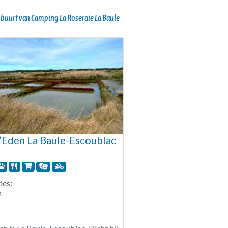
 buurt van Camping La Roseraie La Baule
’Eden La Baule-Escoublac
es:
n