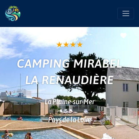
Favo
★
★
★
★
CAMPING MIRABEL
LA RENAUDIÈRE
La Plaine-sur-Mer
Pays de la Loire