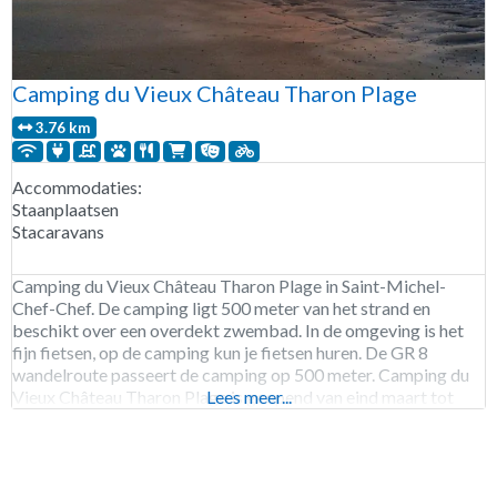
Camping du Vieux Château Tharon Plage
3.76 km
Accommodaties:
Staanplaatsen
Stacaravans
Camping du Vieux Château Tharon Plage in Saint-Michel-
Chef-Chef. De camping ligt 500 meter van het strand en
beschikt over een overdekt zwembad. In de omgeving is het
fijn fietsen, op de camping kun je fietsen huren. De GR 8
wandelroute passeert de camping op 500 meter. Camping du
Vieux Château Tharon Plage is geopend van eind maart tot
Lees meer...
begin november.