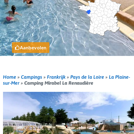
Aanbevolen
Home
»
Campings
»
Frankrijk
»
Pays de la Loire
»
La Plaine-
sur-Mer
»
Camping Mirabel La Renaudière