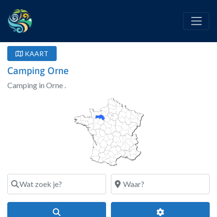
KAART
Camping Orne
Camping in Orne .
Wat zoek je?
Waar?
Search
Geavanceerde fi