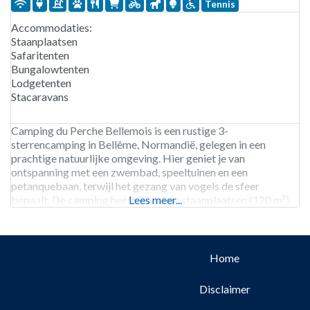
Tennis
Accommodaties:
Staanplaatsen
Safaritenten
Bungalowtenten
Lodgetenten
Stacaravans
Camping du Perche Bellemois is een rustige 3-
sterrencamping in Bellême, Normandië, gelegen in een
prachtige natuurlijke omgeving. Hier geniet je van
ontspanning met een zwembad, speeltuinen en een
petanquebaan, terwijl het gezang van vogels de sfeer
bepaalt. De camping heeft 38 ruime staanplaatsen (120 m²)
Lees meer...
met elektriciteit. Voor meer comfort kun je verblijven in een
stacaravan, glampinglodge of een huisje
Home
Disclaimer