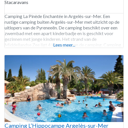
Stacaravans
Camping La Pinède Enchantée in Argelès-sur-Mer. Een
rustige camping buiten Argelès-sur-Mer met uitzicht op de
uitlopers van de Pyreneeën. De camping beschikt over een
zwembad met een apart kinderbadje en is geschikt voor
gezinnen met jonge kinderen. Het strand van de
Middellandse Zee ligt 4 kilometer van de camping. Camping
Lees meer...
La Pinède Enchantée is geopend van half april tot begin
november.
Camping L’Hippocampe Argelès-sur-Mer