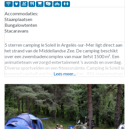
Accommodaties:
Staanplaatsen
Bungalowtenten
Stacaravans
5 sterren camping le Soleil in Argelès-sur-Mer ligt direct aan
het strand van de Middellandse Zee. De camping beschikt
over een zwembadencomplex van maar liefst 1500 m². Een
animatieteam verzorgd entertainment ’s avonds en overdag.
Diverse sportvelden en een fitnessruimte. Camping le Soleil is
geopend van half mei tot half september, 856 staanplaatsen.
Lees meer...
Verhuur van staanplaatsen, stacaravans en bungalowtenten.