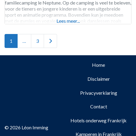
familiecamping le Neptune. Op de camping is veel te beleven,
voor de tieners en jongere kinderen is er een uitgebreide
sport en animatie programma. Bovendien kun je meedoen
met de gymles en yogalessen, maar ook danslessen zoals
Lees meer...
zumba. In de omgeving is nog veel
Older posts
1
…
3
Home
Disclaimer
Privacyverklaring
Contact
Hotels onderweg Frankrijk
© 2026 Léon Imming
Kamperen in Frankrijk