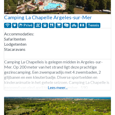
Camping La Chapelle Argeles-sur-Mer
Privé
Tennis
Accommodaties:
Safaritenten
Lodgetenten
Stacaravans
Camping La Chapelleis is gelegen midden in Argeles-sur-
Mer. Op 200 meter van het strand ligt deze prachtige
gezinscamping. Een zwemparadijs met 4 zwembaden, 2
glijbanen en een kleuterbadje. Diverse sportvelden en
kinderanimatie in het gehele seizoen. Camping La Chapelle is
geopend van eind april tot eind september. 590
Lees meer...
staanplaatsen. Verhuur van stacaravans en lodgetenten, en
safaritenten.