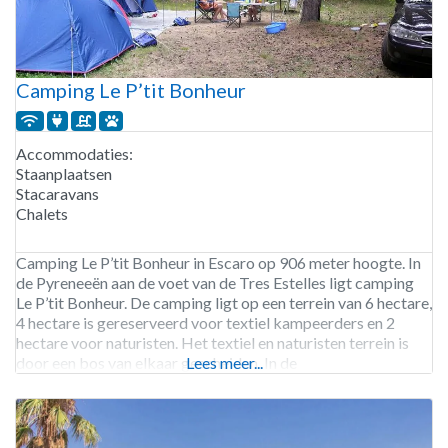
Camping Le P’tit Bonheur
Accommodaties:
Staanplaatsen
Stacaravans
Chalets
Camping Le P’tit Bonheur in Escaro op 906 meter hoogte. In
de Pyreneeën aan de voet van de Tres Estelles ligt camping
Le P’tit Bonheur. De camping ligt op een terrein van 6 hectare,
4 hectare is gereserveerd voor textiel kampeerders en 2
hectare voor naturisten. Het textiel en naturisten terrein is
door een bos van elkaar gescheiden. In de
Lees meer...