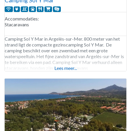
Accommodaties:
Stacaravans
Camping Sol Y Mar in Argelès-sur-Mer. 800 meter van het
strand ligt de compacte gezinscamping Sol Y Mar. De
camping beschikt over een zwembad met een grote
waterspeeltuin. Het fijne zandstrand van Argelès-sur-Mer is
te bereiken via een pad. Camping Sol Y Mar verhuurd alleen
stacaravans, honden zijn in de stacaravans
Lees meer...
toegestaan. Camping Sol Y Mar is geopend van begin april