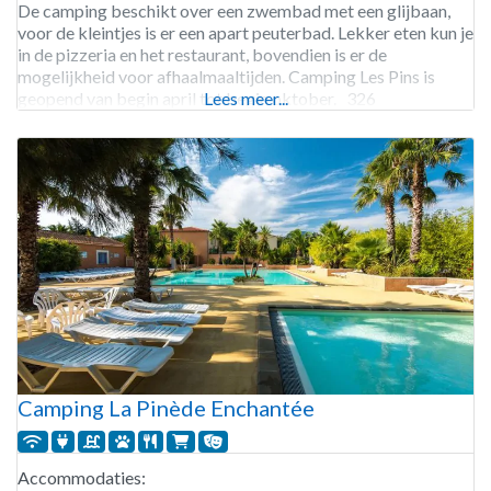
De camping beschikt over een zwembad met een glijbaan,
voor de kleintjes is er een apart peuterbad. Lekker eten kun je
in de pizzeria en het restaurant, bovendien is er de
mogelijkheid voor afhaalmaaltijden. Camping Les Pins is
geopend van begin april tot begin oktober. 326
Lees meer...
staanplaatsen. Verhuur van
Camping La Pinède Enchantée
Accommodaties: