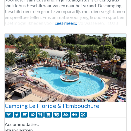
shuttlebus beschikbaar van en naar het strand. De camping
beschikt over een groot zwemparadijs met diverse glijbanen
en speeltoestellen. Er is animatie voor jong & oud en sport en
spel mogelijkheden voor kinderen en volwassenen. 1023
Lees meer...
Camping Le Floride & l’Embouchure
Accommodaties:
Staanplaatsen