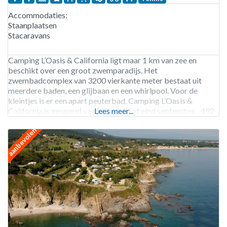
Accommodaties:
Staanplaatsen
Stacaravans
Camping L’Oasis & California ligt maar 1 km van zee en
beschikt over een groot zwemparadijs. Het
zwembadcomplex van 3200 vierkante meter bestaat uit
meerdere baden, een glijbaan en een whirlpool. Voor de
kleintjes is er een apart peuterbad. Camping L’Oasis &
California is geopend van half april tot eind september. 492
Lees meer...
staanplaatsen. Verhuur van staanplaatsen en stacaravans.
aanbevolen