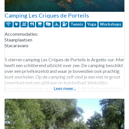
Camping Les Criques de Porteils
Tennis
Yoga
Workshops
Accommodaties:
Staanplaatsen
Stacaravans
5 sterren camping Les Criques de Porteils in Argelès-sur-Mer
heeft een schitterend uitzicht over zee. De camping beschikt
over een privékiezelstrand waar je bovendien ook prachtig
kunt snorkelen. Op de camping zelf vind je een niet te groot
zwembad met een glijbaan en bubbelbad. Wekelijks
klassieke muziek en jazz op het strand. Artistieke workshop
Lees meer...
zoals bijvoorbeeld bodypainting, maar ook 2