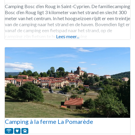
Camping Bosc d’en Roug in Saint-Cyprien. De familiecamping
Bosc d’en Roug ligt 3 kilometer van het strand en slecht 300
meter van het centrum. In het hoogseizoen rijdt er een treintje
van de camping naar het strand en de haven. Bovendien ligt er
vanaf de camping een fietspad naar het strand, op de
camping zijn fietsen te huur. De camping
Lees meer...
Camping à la ferme La Pomarède