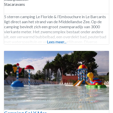
Stacaravans
5 sterren camping Le Floride & l’Embouchure in Le Barcarès
ligt direct aan het strand van de Middellandse Zee. Op de
camping bevindt zich een groot zwemparadijs van 3000
vierkante meter. Het zwemcomplex bestaat onder andere
uit, een verwarmd bubbelbad, een overdekt bad, peuterbad
met waterspeeltuin en verschillende glijbanen. Diverse
Lees meer...
sportvelden en een fitnessruimte, ook zien er fietsen te huur.
Camping Sol Y Mar