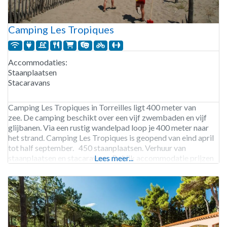
Camping Les Tropiques
Accommodaties:
Staanplaatsen
Stacaravans
Camping Les Tropiques in Torreilles ligt 400 meter van
zee. De camping beschikt over een vijf zwembaden en vijf
glijbanen. Via een rustig wandelpad loop je 400 meter naar
het strand. Camping Les Tropiques is geopend van eind april
tot half september. 450 staanplaatsen. Verhuur van
staanplaatsen en stacaravans. Bekijk accommodatie prijzen
Lees meer...
en beschikbaarheid.