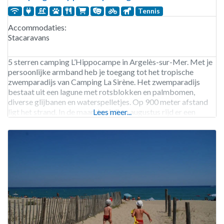
Tennis
Accommodaties:
Stacaravans
5 sterren camping L’Hippocampe in Argelès-sur-Mer. Met je
persoonlijke armband heb je toegang tot het tropische
zwemparadijs van Camping La Sirène. Het zwemparadijs
bestaat uit een lagune met rotsblokken en palmbomen,
diverse glijbanen en waterspelletjes. Op 900 meter afstand
ligt het strand. In de maanden juli en augustus rijd er een
Lees meer...
gratis shuttlebus naar het strand. 581 staanplaatsen.
Verhuur stacaravans.