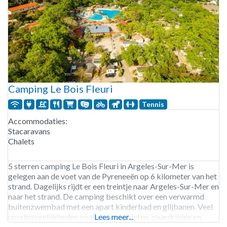
Camping Le Bois Fleuri
Tennis
Accommodaties:
Stacaravans
Chalets
5 sterren camping Le Bois Fleuri in Argeles-Sur-Mer is
gelegen aan de voet van de Pyreneeën op 6 kilometer van het
strand. Dagelijks rijdt er een treintje naar Argeles-Sur-Mer en
naar het strand. De camping beschikt over een verwarmd
buitenzwembad met een apart kinderbad en glijbanen. Veel
sportmogelijkheden zoals, boogschieten, paardrijden en
Lees meer...
tennissen. Op de camping kun je lekker eten