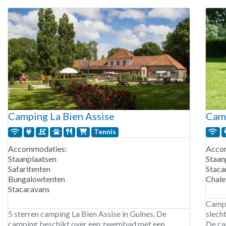
Camping La Bien Assise
Camp
Tennis
Accommodaties:
Acco
Staanplaatsen
Staan
Safaritenten
Staca
Bungalowtenten
Chale
Stacaravans
Campi
5 sterren camping La Bien Assise in Guînes. De
slech
camping beschikt over een zwembad met een
De ca