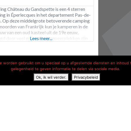
ng Château du Gandspette is een 4 sterren
ng in Éperlecques in het departement Pas-de-
s. Op deze middelgrote betoverende camping
t noorden van Frankrijk kun je kamperen in de
uw van een oud kasteel uit de 19e eeuw,
gd door veel groen. De kampeerplekken zijn
Lees meer...
reid over verschillende delen van een
chtige kasteeltuin en omringd door hoge
. Voor
die worden gebruikt om u speciaal op u afgestemde diensten en inhoud 
gelegenheid te geven informatie te delen via sociale media.
Ok, ik wil verder.
Privacybeleid
vacyverklaring
Contact
Hotels onderweg Frankrijk
Kam