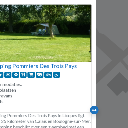
ing Pommiers Des Trois Pays
mmodaties:
plaatsen
ravans
ts
ng Pommiers Des Trois Pays in Licques ligt
t 25 kilometer van Calais en Boulogne-sur-Mer.
mping beschikt over een zwembad met een