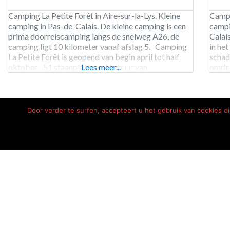
Camping La Petite Forêt in Aire-sur-la-Lys. Kleine
Campi
camping in Pas-de-Calais. De kleine camping is een
campi
prima doorreiscamping langs de snelweg A26, de
Calai
camping ligt 10 kilometer vanaf afslag 5. Camping
in he
La Petite Forêt is geopend van begin april tot half
schad
oktober. 51 staanplaatsen. Verhuur van
Lees meer...
omrin
staanplaatsen en stacaravans.
versp
parka
bomen
Door verder te surfen, accepteert u het gebruik van cookies 
Home
Disclaimer
Pri
© 2026 Léon
Imming