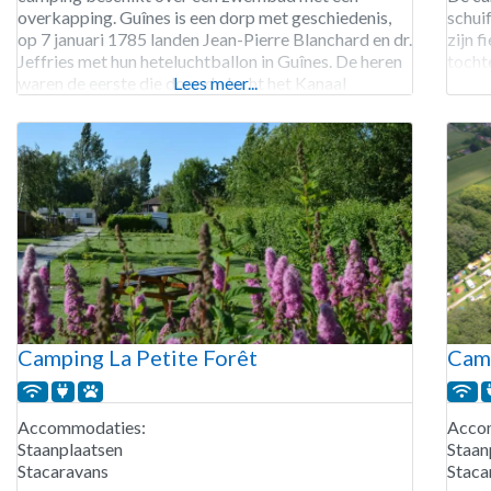
overkapping. Guînes is een dorp met geschiedenis,
schui
op 7 januari 1785 landen Jean-Pierre Blanchard en dr.
zijn 
Jeffries met hun heteluchtballon in Guînes. De heren
tocht
waren de eerste die door de lucht het Kanaal
Lees meer...
om va
overstaken. Camping La Bien Assise is geopend van
Des T
eind april tot
Camping La Petite Forêt
Cam
Accommodaties:
Acco
Staanplaatsen
Staan
Stacaravans
Staca