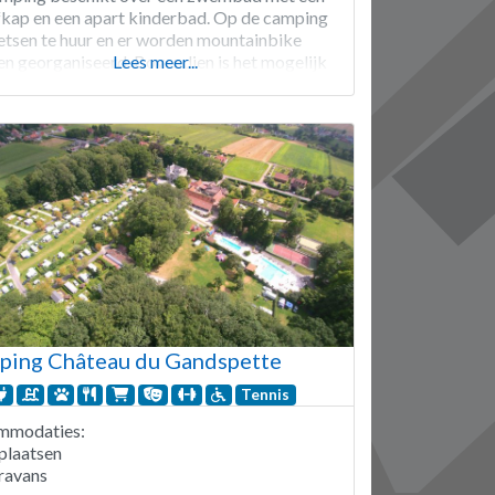
fkap en een apart kinderbad. Op de camping
fietsen te huur en er worden mountainbike
en georganiseerd. Bovendien is het mogelijk
Lees meer...
n een massage te genieten. Camping Pommiers
rois Pays is geopend van begin
ping Château du Gandspette
Tennis
mmodaties:
plaatsen
ravans