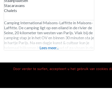
Staanplaatsen
Stacaravans
Chalets
Camping International Maisons-Laffitte in Maisons-
Laffitte. De camping ligt op een eiland in de rivier de
Seine, 20 kilometer ten westen van Parijs. Vlak bij de
camping stap je in het OV en binnen 30 minuten sta je
in hartje Parijs. Na een dagje kunst & cultuur kun je
helemaal bijkomen in het zwembad of ga vissen in de
Lees meer...
Seine. Bovendien
Door verder te surfen, accepteert u het gebruik van cookies 