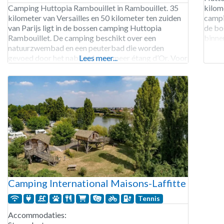
Camping Huttopia Rambouillet in Rambouillet. 35
kilom
kilometer van Versailles en 50 kilometer ten zuiden
campi
van Parijs ligt in de bossen camping Huttopia
de bo
Rambouillet. De camping beschikt over een
binne
natuurzwembad en een peuterbad die worden
vervoe
gevoed door het nabij gelegen meer étang d’Or. Voor
Lees meer...
cultur
kinderen is er in het hoogseizoen veel te beleven,
zoals een workshop, pijl-en-boog maken,
huttenbouwen, circusacts en
Camping International Maisons-Laffitte
Tennis
Accommodaties: