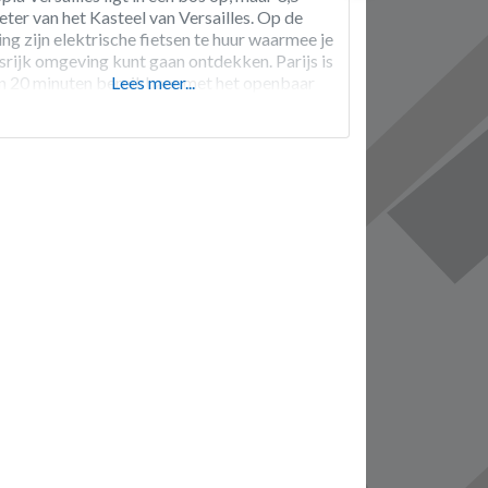
eter van het Kasteel van Versailles. Op de
ng zijn elektrische fietsen te huur waarmee je
srijk omgeving kunt gaan ontdekken. Parijs is
n 20 minuten bereikbaar met het openbaar
Lees meer...
r, de halte ligt vlak bij de camping. Na een
ele dag is het