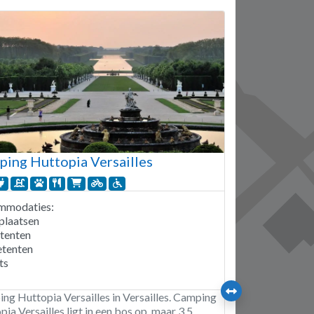
ing Huttopia Versailles
mmodaties:
plaatsen
itenten
tenten
ts
ng Huttopia Versailles in Versailles. Camping
ia Versailles ligt in een bos op, maar 3,5