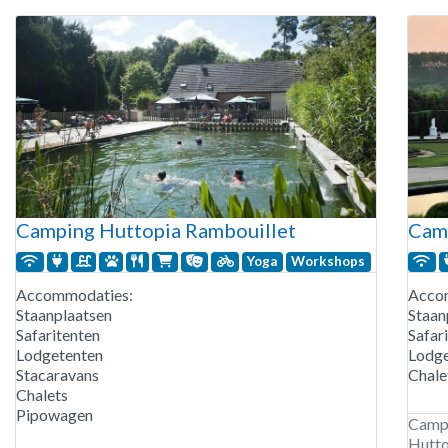
Camping Huttopia Rambouillet
Camp
Yoga
Workshops
Accommodaties:
Acco
Staanplaatsen
Staan
Safaritenten
Safar
Lodgetenten
Lodge
Stacaravans
Chale
Chalets
Pipowagen
Campi
Huttop