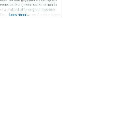
vendien kun je een duik nemen in
e zwembad of breng een bezoek
 De steden Genève en Annecy liggen
Lees meer...
espectievelijk 10 en 30 minuten
ping is het gehele jaar