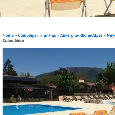
Home
»
Campings
»
Frankrijk
»
Auvergne-Rhône-Alpes
»
Ney
Colombière
Vorige