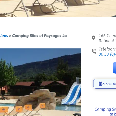
dens
»
Camping Sites et Paysages La
166 Chem
Rhône-Alp
Telefoon:
00 33 (0)
Beschikb
Camping Sit
Volgende
te 