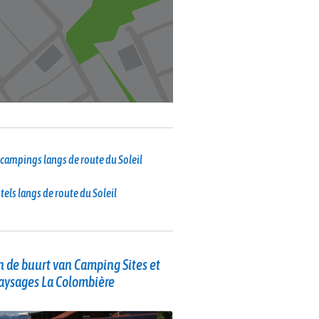
campings langs de route du Soleil
tels langs de route du Soleil
 de buurt van Camping Sites et
aysages La Colombière