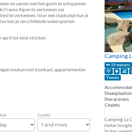
nieten en samen met het gezin te ontspannen
de Franse Alpen te verkennen via
ed te verkennen. Voor een stadsuitje kun je
ve kun je verschillende watersporten
april tot eind oktober.
Camping L
19 meters
n eigen keuken met koelkast, appartementen
Tennis
Accommodati
Staanplaatse
Stacaravans
Chalets
Camping La C
meter hoogte
buiten zwemb