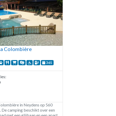
a Colombière
365
es:
n
olombière in Neydens op 560
. De camping beschikt over een
ad met een glijbaan en een apart