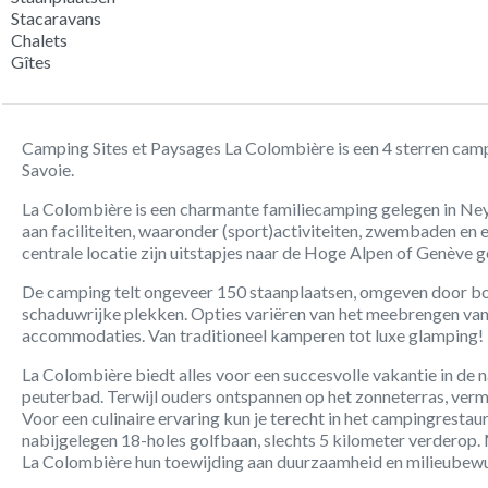
Stacaravans
Chalets
Gîtes
Camping Sites et Paysages La Colombière is een 4 sterren cam
Savoie.
La Colombière is een charmante familiecamping gelegen in Neyd
aan faciliteiten, waaronder (sport)activiteiten, zwembaden en 
centrale locatie zijn uitstapjes naar de Hoge Alpen of Genève 
De camping telt ongeveer 150 staanplaatsen, omgeven door b
schaduwrijke plekken. Opties variëren van het meebrengen van j
accommodaties. Van traditioneel kamperen tot luxe glamping!
La Colombière biedt alles voor een succesvolle vakantie in de 
peuterbad. Terwijl ouders ontspannen op het zonneterras, ver
Voor een culinaire ervaring kun je terecht in het campingrestau
nabijgelegen 18-holes golfbaan, slechts 5 kilometer verdero
La Colombière hun toewijding aan duurzaamheid en milieubewu