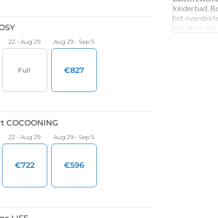
kinderbad. Bo
het overdekt
aan de sauna.
in de buurt r
rijden. De cam