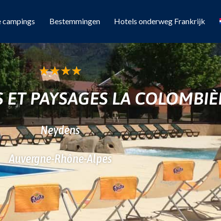
e campings
Bestemmingen
Hotels onderweg Frankrijk
★
★
★
★
S ET PAYSAGES LA COLOMBIÈ
Neydens
Auvergne-Rhône-Alpes