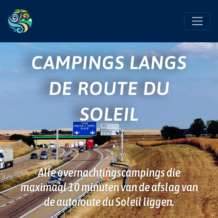
CAMPINGS LANGS
DE ROUTE DU
SOLEIL
Alle overnachtingscampings die
maximaal 10 minuten van de afslag van
de autoroute du Soleil liggen.