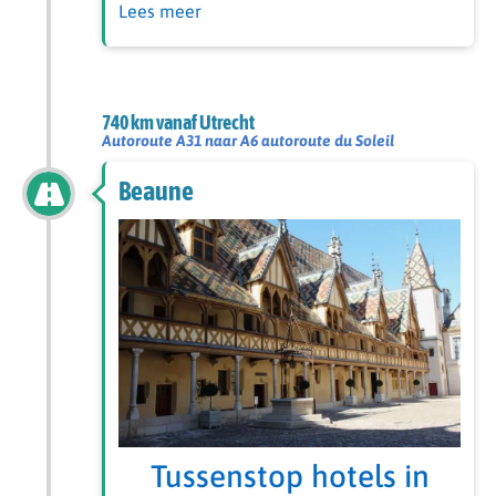
Lees meer
740 km vanaf Utrecht
Autoroute A31 naar A6 autoroute du Soleil
Beaune
Tussenstop hotels in