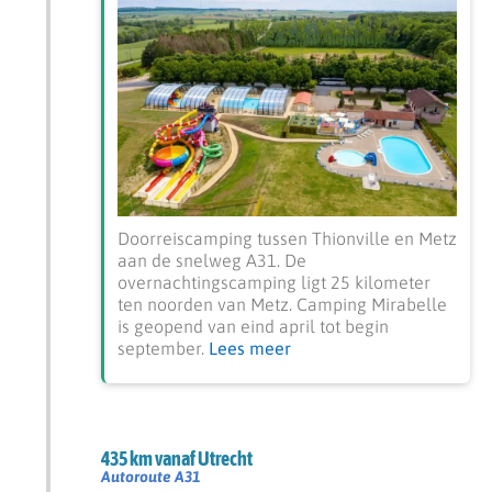
Doorreiscamping tussen Thionville en Metz
aan de snelweg A31. De
overnachtingscamping ligt 25 kilometer
ten noorden van Metz. Camping Mirabelle
is geopend van eind april tot begin
september.
Lees meer
435 km vanaf Utrecht
Autoroute A31