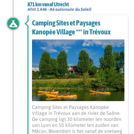
871 km vanaf Utrecht
Afrit 1 A46 - A6 autoroute du Soleil
Camping Sites et Paysages
Kanopée Village *** in Trévoux
Camping Sites et Paysages Kanopée
Village in Trévoux aan de rivier de Saône.
De camping ligt 30 kilometer ten noorden
van Lyon en 50 kilometer ten zuiden van
Mâcon. Bovendien is het vanaf de snelweg