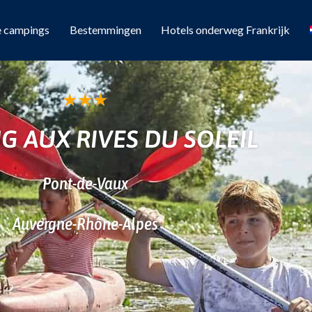
e campings
Bestemmingen
Hotels onderweg Frankrijk
★
★
★
G AUX RIVES DU SOLEIL
Pont-de-Vaux
Auvergne-Rhône-Alpes