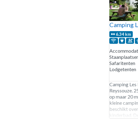
Camping L
6.34 km
Accommodati
Staanplaatse
Safaritenten
Lodgetenten
Camping Les 
Reyssouze. 2
op maar 20 mi
kleine campin
beschikt ove
kinderbad. De
beiden veel p
staat vol met
groenten pluk