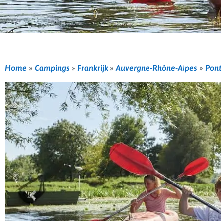
Home
»
Campings
»
Frankrijk
»
Auvergne-Rhône-Alpes
»
Pont
Vorige