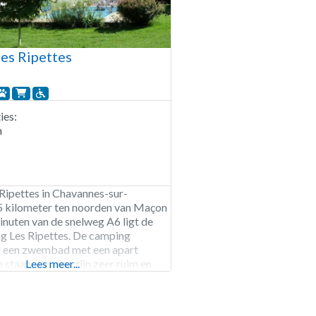
es Ripettes
es:
n
Ripettes in Chavannes-sur-
5 kilometer ten noorden van Maçon
nuten van de snelweg A6 ligt de
g Les Ripettes. De camping
r een zwembad met een apart
 staanplaatsen zijn zeer ruim en
Lees meer...
rivacy. Het parkachtige terrein
 bloemborders en bovendien kun je
ken in de pluktuin.