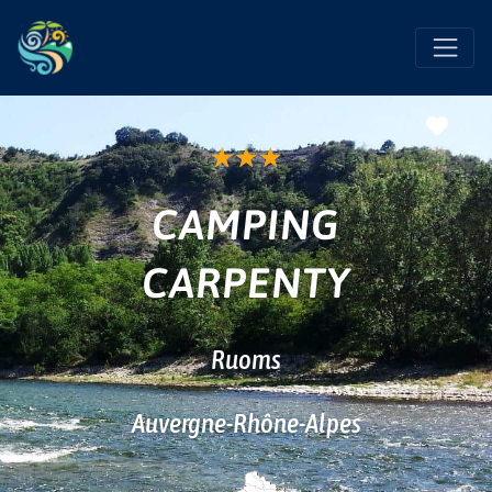
Favo
★
★
★
CAMPING
CARPENTY
Ruoms
Auvergne-Rhône-Alpes