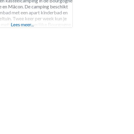
ren kasteelcamping in de Bourgogne
e en Mâcon. De camping beschikt
mbad met een apart kinderbad en
ltuin. Twee keer per week kun je
 met de meest heerlijke Bourgogne
Lees meer...
s de wijnproeverij. De omgeving kun
s verkennen, op de camping kun je