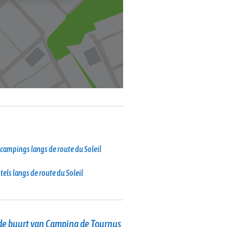
campings langs de route du Soleil
tels langs de route du Soleil
de buurt van Camping de Tournus