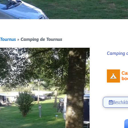
Tournus
»
Camping de Tournus
Camping d
Beschikb
Volgende