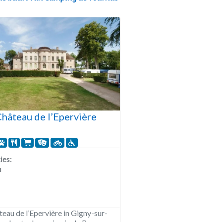
hâteau de l’Epervière
es:
n
au de l’Epervière in Gigny-sur-