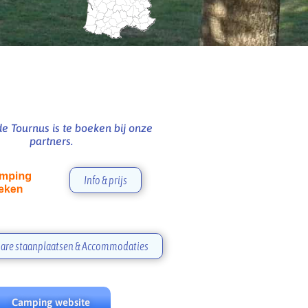
e Tournus is te boeken bij onze
partners.
Info & prijs
are staanplaatsen & Accommodaties
Camping website