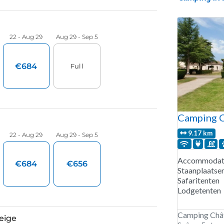
Camping C
9.17 km
Accommodati
Staanplaatse
Safaritenten
Lodgetenten
Camping Châte