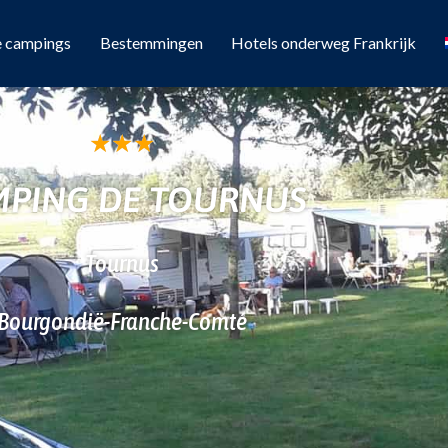
e campings
Bestemmingen
Hotels onderweg Frankrijk
★
★
★
PING DE TOURNUS
Tournus
Bourgondië-Franche-Comté