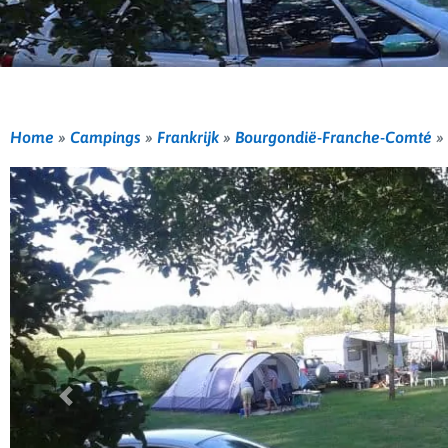
Home
»
Campings
»
Frankrijk
»
Bourgondië-Franche-Comté
»
Vorige