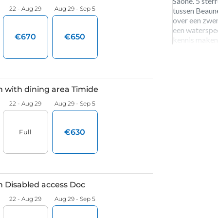
Saône. 5 ster
tussen Beaun
over een zwe
een waterspee
kennis maken
wijnen tijden
je op de fiet
fietsen