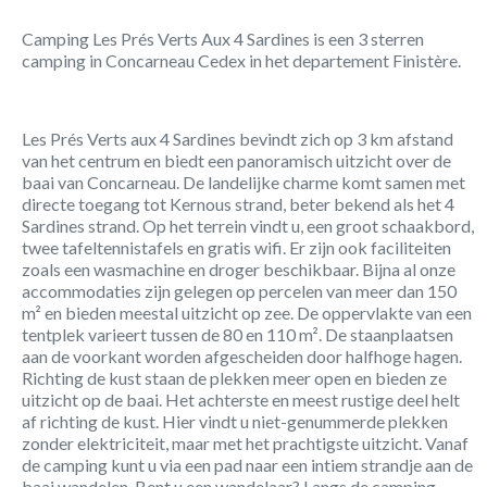
Camping Les Prés Verts Aux 4 Sardines is een 3 sterren
camping in Concarneau Cedex in het departement Finistère.
Les Prés Verts aux 4 Sardines bevindt zich op 3 km afstand
van het centrum en biedt een panoramisch uitzicht over de
baai van Concarneau. De landelijke charme komt samen met
directe toegang tot Kernous strand, beter bekend als het 4
Sardines strand. Op het terrein vindt u, een groot schaakbord,
twee tafeltennistafels en gratis wifi. Er zijn ook faciliteiten
zoals een wasmachine en droger beschikbaar. Bijna al onze
accommodaties zijn gelegen op percelen van meer dan 150
m² en bieden meestal uitzicht op zee. De oppervlakte van een
tentplek varieert tussen de 80 en 110 m². De staanplaatsen
aan de voorkant worden afgescheiden door halfhoge hagen.
Richting de kust staan de plekken meer open en bieden ze
uitzicht op de baai. Het achterste en meest rustige deel helt
af richting de kust. Hier vindt u niet-genummerde plekken
zonder elektriciteit, maar met het prachtigste uitzicht. Vanaf
de camping kunt u via een pad naar een intiem strandje aan de
baai wandelen. Bent u een wandelaar? Langs de camping