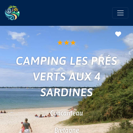
Favo
★
★
★
CAMPING LES PRÉS
VERTS AUX 4
SARDINES
Concarneau
Bretagne