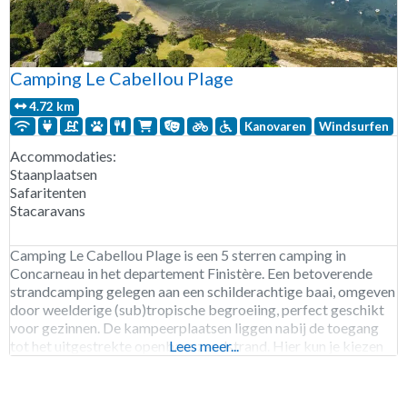
Camping Le Cabellou Plage
4.72 km
Kanovaren
Windsurfen
Accommodaties:
Staanplaatsen
Safaritenten
Stacaravans
Camping Le Cabellou Plage is een 5 sterren camping in
Concarneau in het departement Finistère. Een betoverende
strandcamping gelegen aan een schilderachtige baai, omgeven
door weelderige (sub)tropische begroeiing, perfect geschikt
voor gezinnen. De kampeerplaatsen liggen nabij de toegang
tot het uitgestrekte openbare zandstrand. Hier kun je kiezen
Lees meer...
tussen een zonnige plek of een schaduwrijke oase. Het
zwembad biedt een oase