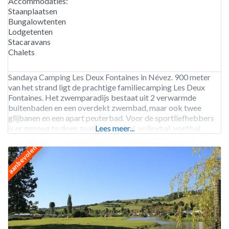
Accommodaties:
Staanplaatsen
Bungalowtenten
Lodgetenten
Stacaravans
Chalets
Sandaya Camping Les Deux Fontaines in Névez. 900 meter
van het strand ligt de prachtige familiecamping Les Deux
Fontaines. Het zwemparadijs bestaat uit 2 verwarmde
buitenbaden en een overdekt zwembad, maar ook twee
glijbanen en een apart peuterbad. Voor de sportliefhebbers
is er genoeg te doen zoals basketbal, volleybal, voetbal,
Lees meer...
tennis, tafeltennis en een skatepark. Camping Les Deux
aanbevolen
Fontaines is geopend van begin