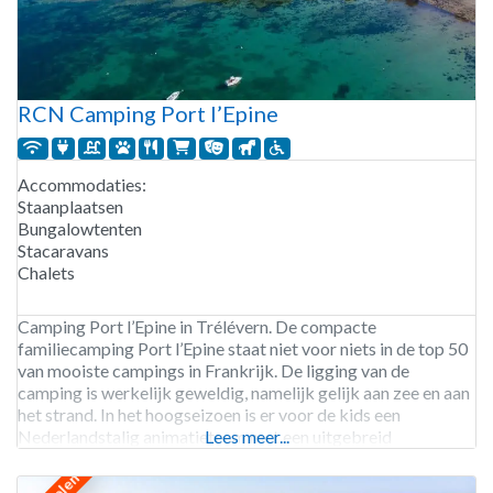
RCN Camping Port l’Epine
Accommodaties:
Staanplaatsen
Bungalowtenten
Stacaravans
Chalets
Camping Port l’Epine in Trélévern. De compacte
familiecamping Port l’Epine staat niet voor niets in de top 50
van mooiste campings in Frankrijk. De ligging van de
camping is werkelijk geweldig, namelijk gelijk aan zee en aan
het strand. In het hoogseizoen is er voor de kids een
Nederlandstalig animatieteam met een uitgebreid
Lees meer...
programma. Maar ook zonder animatie is er genoeg