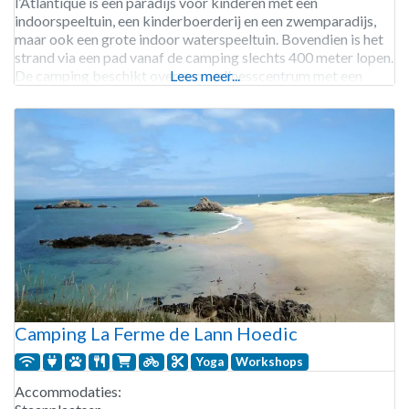
l’Atlantique is een paradijs voor kinderen met een
indoorspeeltuin, een kinderboerderij en een zwemparadijs,
maar ook een grote indoor waterspeeltuin. Bovendien is het
strand via een pad vanaf de camping slechts 400 meter lopen.
De camping beschikt over een wellnesscentrum met een
Lees meer...
sauna, hamam, kapper en een fitness. De GR 34 wandelroute
passeert
Camping La Ferme de Lann Hoedic
Yoga
Workshops
Accommodaties: