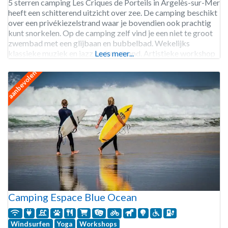
5 sterren camping Les Criques de Porteils in Argelès-sur-Mer
heeft een schitterend uitzicht over zee. De camping beschikt
over een privékiezelstrand waar je bovendien ook prachtig
kunt snorkelen. Op de camping zelf vind je een niet te groot
zwembad met een glijbaan en bubbelbad. Wekelijks
klassieke muziek en jazz op het strand. Artistieke workshop
Lees meer...
zoals bijvoorbeeld bodypainting, maar ook 2
aanbevolen
Camping Espace Blue Ocean
Windsurfen
Yoga
Workshops