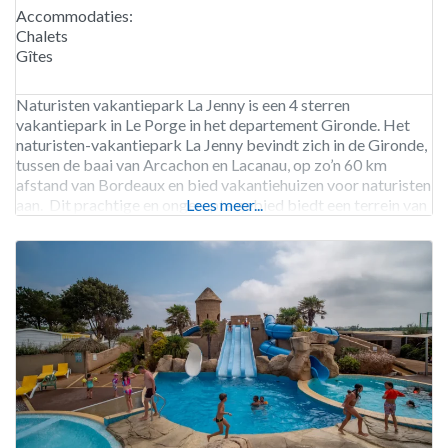
Accommodaties:
Chalets
Gîtes
Naturisten vakantiepark La Jenny is een 4 sterren
vakantiepark in Le Porge in het departement Gironde. Het
naturisten-vakantiepark La Jenny bevindt zich in de Gironde,
tussen de baai van Arcachon en Lacanau, op zo’n 60 km
afstand van Bordeaux en bied vakantiehuizen voor naturisten
aan. Dit prachtige en ongerepte gebied biedt een terrein van
Lees meer...
127 hectare met verspreide naturisten vakantiehuizen