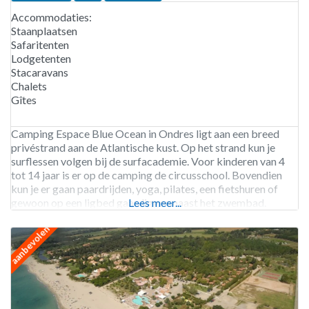
Accommodaties:
Staanplaatsen
Safaritenten
Lodgetenten
Stacaravans
Chalets
Gîtes
Camping Espace Blue Ocean in Ondres ligt aan een breed
privéstrand aan de Atlantische kust. Op het strand kun je
surflessen volgen bij de surfacademie. Voor kinderen van 4
tot 14 jaar is er op de camping de circusschool. Bovendien
kun je er gaan paardrijden, yoga, pilates, een fietshuren of
gewoon op een ligbed gaan liggen naast het zwembad.
Lees meer...
Camping
aanbevolen