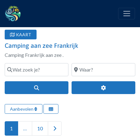
KAART
Camping aan zee Frankrijk
Camping Frankrijk aan zee .
Wat zoek je?
Waar?
Search
Geavanceerde fi
Aanbevolen
Older posts
1
…
10