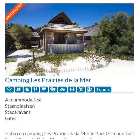
aanbevolen
Camping Les Prairies de la Mer
Tennis
Accommodaties:
Staanplaatsen
Stacaravans
Gîtes
5 sterren camping Les Prairies de la Mer in Port Grimaud, het