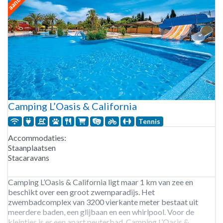
Camping L’Oasis & California
Tennis
Accommodaties:
Staanplaatsen
Stacaravans
Camping L’Oasis & California ligt maar 1 km van zee en
beschikt over een groot zwemparadijs. Het
zwembadcomplex van 3200 vierkante meter bestaat uit
meerdere baden, een glijbaan en een whirlpool. Voor de
kleintjes is er een apart peuterbad. Camping L’Oasis &