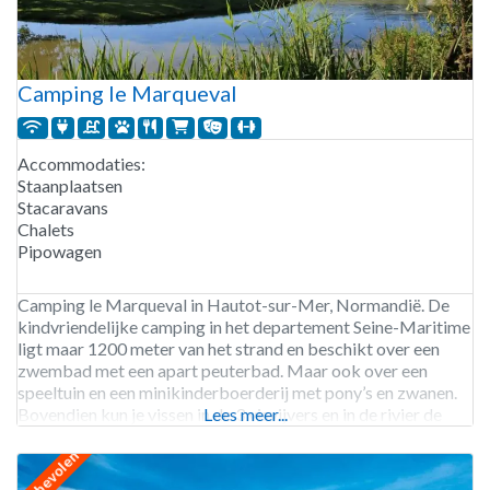
Camping le Marqueval
Accommodaties:
Staanplaatsen
Stacaravans
Chalets
Pipowagen
Camping le Marqueval in Hautot-sur-Mer, Normandië. De
kindvriendelijke camping in het departement Seine-Maritime
ligt maar 1200 meter van het strand en beschikt over een
zwembad met een apart peuterbad. Maar ook over een
speeltuin en een minikinderboerderij met pony’s en zwanen.
Bovendien kun je vissen in de 3 visvijvers en in de rivier de
Lees meer...
Scie die langs de campings stroomt.
aanbevolen