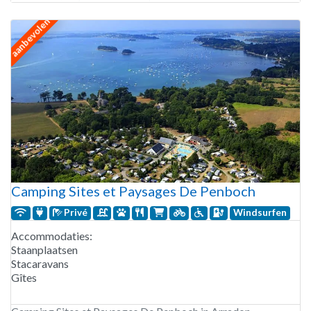
aanbevolen
Camping Sites et Paysages De Penboch
Privé
Windsurfen
Accommodaties:
Staanplaatsen
Stacaravans
Gîtes