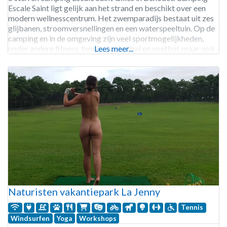
Escale Saint ligt gelijk aan het strand en beschikt over een
modern wellnesscentrum. Het zwemparadijs bestaat uit zes
glijbanen, stroomversnellingen en een waterspeeltuin. Op de
camping en in de omgeving zijn veel sportmogelijkheden,
onder andere fitness, tennis, basketbal en voetbal, maar ook
Lees meer...
een 18 holes golfbaan op 5 kilometer. Bovendien kun
Naturisten vakantiepark La Jenny
Tennis
Windsurfen
Yoga
Workshops