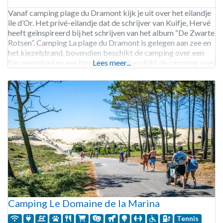
Vanaf camping plage du Dramont kijk je uit over het eilandje
île d’Or. Het privé-eilandje dat de schrijver van Kuifje, Hervé
heeft geïnspireerd bij het schrijven van het album “De Zwarte
Rotsen”. Camping La plage du Dramont is gelegen aan zee en
het kiezelstrand, bovendien beschikt de camping over een
fijn zwembad en een ligweide. Ook beschikt de camping over
Lees meer...
Camping Le Domaine de la Marina
Tennis