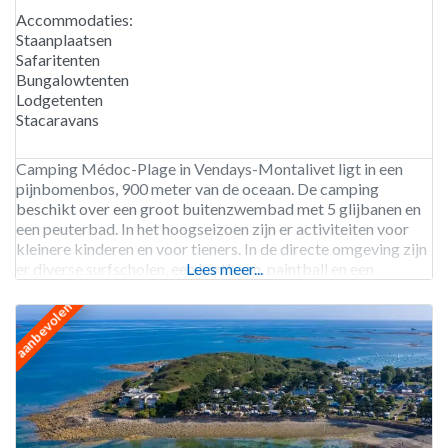
Accommodaties:
Staanplaatsen
Safaritenten
Bungalowtenten
Lodgetenten
Stacaravans
Camping Médoc-Plage in Vendays-Montalivet ligt in een
pijnbomenbos, 900 meter van de oceaan. De camping
beschikt over een groot buitenzwembad met 5 glijbanen en
een peuterbad. In het hoogseizoen zijn er activiteiten voor
kleinere kinderen en voor tieners. In de directe omgeving zijn
er diverse surfscholen, een kartbaan, paintball en een
Lees meer...
manege. Camping Médoc-Plage is geopend van eind mei tot
aanbevolen