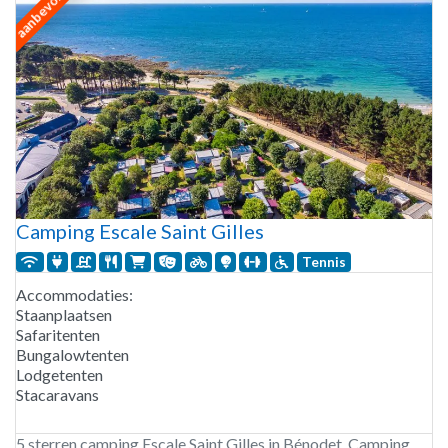
aanbevolen
Camping Escale Saint Gilles
Tennis
Accommodaties:
Staanplaatsen
Safaritenten
Bungalowtenten
Lodgetenten
Stacaravans
5 sterren camping Escale Saint Gilles in Bénodet. Camping