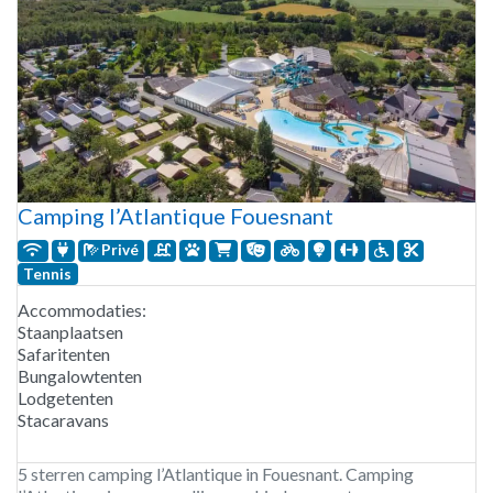
Camping l’Atlantique Fouesnant
Privé
Tennis
Accommodaties:
Staanplaatsen
Safaritenten
Bungalowtenten
Lodgetenten
Stacaravans
5 sterren camping l’Atlantique in Fouesnant. Camping