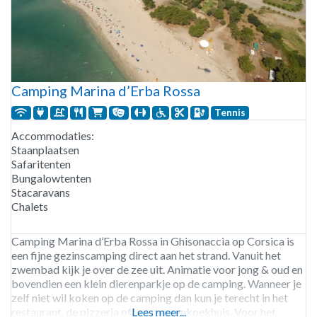
Camping Marina d’Erba Rossa
Tennis
Accommodaties:
Staanplaatsen
Safaritenten
Bungalowtenten
Stacaravans
Chalets
Camping Marina d’Erba Rossa in Ghisonaccia op Corsica is
een fijne gezinscamping direct aan het strand. Vanuit het
zwembad kijk je over de zee uit. Animatie voor jong & oud en
bovendien een klein dierenparkje op de camping. Wanneer je
zelf niet wil koken op de camping dan kun je terecht in het
restaurant, de pizzeria of het pannenkoekhuis. Voor het
Lees meer...