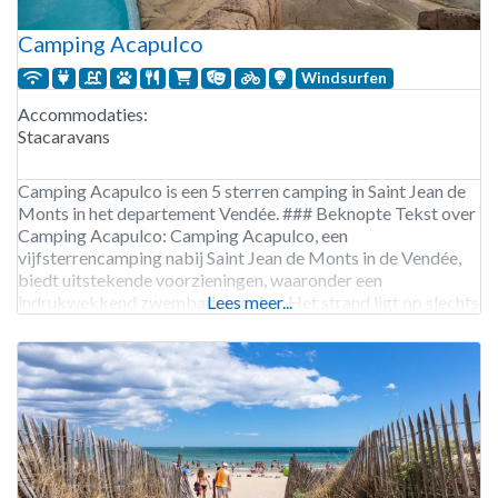
Camping Acapulco
Windsurfen
Accommodaties:
Stacaravans
Camping Acapulco is een 5 sterren camping in Saint Jean de
Monts in het departement Vendée. ### Beknopte Tekst over
Camping Acapulco: Camping Acapulco, een
vijfsterrencamping nabij Saint Jean de Monts in de Vendée,
biedt uitstekende voorzieningen, waaronder een
indrukwekkend zwembadcomplex. Het strand ligt op slechts
Lees meer...
600 meter afstand, ideaal voor een zonnige vakantie aan de
kust van Pays de