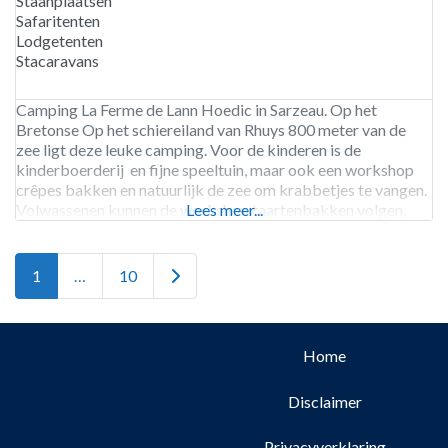
Staanplaatsen
Safaritenten
Lodgetenten
Stacaravans
Camping La Ferme de Lann Hoedic in Sarzeau. Op het
Bretonse Op het schiereiland van Rhuys 800 meter van de
zee ligt deze leuke camping. Voor de kinderen is de
kinderboerderij en fijne speeltuin, maar ook een workshop
crêpes bakken en natuurlijk de zee om krabbetjes te vangen.
Volwassenen kunnen de workshop taartenbakken volgen,
Lees meer...
maar ook meditatie en yoga workshops.
Older posts
1
…
10
Home
Disclaimer
Privacyverklaring