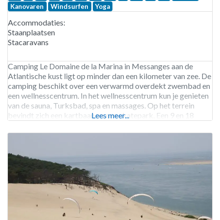
Kanovaren
Windsurfen
Yoga
Accommodaties:
Staanplaatsen
Stacaravans
Camping Le Domaine de la Marina in Messanges aan de
Atlantische kust ligt op minder dan een kilometer van zee. De
camping beschikt over een verwarmd overdekt zwembad en
een wellnesscentrum. In het wellnesscentrum kun je genieten
van de sauna, Turksbad, spa en massages. Op het terrein
bevindt zich een kartbaan en een skatepark. Een 9 en 18
Lees meer...
holes golfbaan zijn