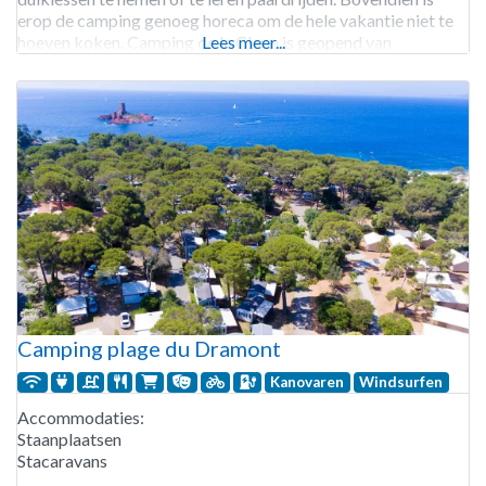
erop de camping genoeg horeca om de hele vakantie niet te
hoeven koken. Camping de la Clape is geopend van
Lees meer...
Camping plage du Dramont
Kanovaren
Windsurfen
Accommodaties:
Staanplaatsen
Stacaravans