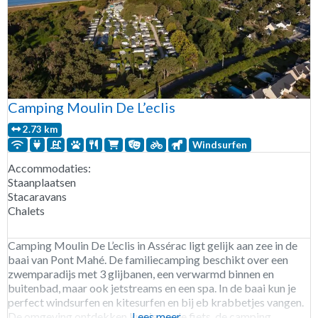
Camping Moulin De L’eclis
2.73 km
Windsurfen
Accommodaties:
Staanplaatsen
Stacaravans
Chalets
Camping Moulin De L’eclis in Assérac ligt gelijk aan zee in de
baai van Pont Mahé. De familiecamping beschikt over een
zwemparadijs met 3 glijbanen, een verwarmd binnen en
buitenbad, maar ook jetstreams en een spa. In de baai kun je
perfect windsurfen en kitesurfen en bij eb krabbetjes vangen.
De omgeving ontdekken kun je op de fiets, de camping
Lees meer...