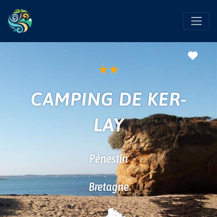
Favo
★
★
CAMPING DE KER-
LAY
Pénestin
Bretagne