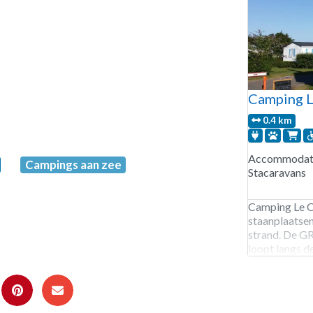
Camping L
0.4 km
Accommodati
Campings aan zee
Stacaravans
Camping Le Cl
staanplaatsen
strand. De G
loopt langs d