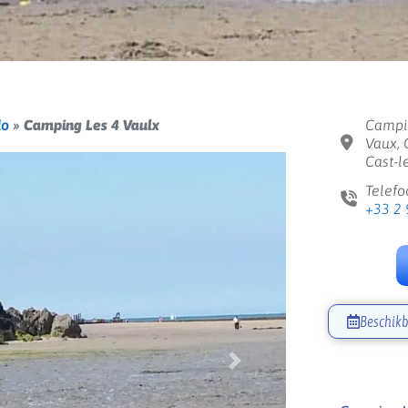
do
»
Camping Les 4 Vaulx
Campin
Vaux, 
Cast-l
Telefo
+33 2 
Beschikb
Volgende