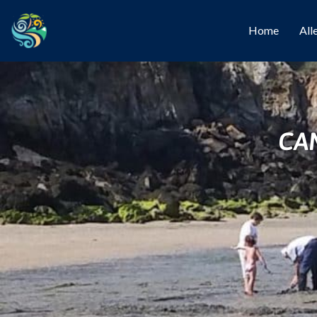
Home
All
CA