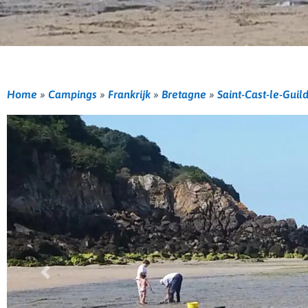
Home
»
Campings
»
Frankrijk
»
Bretagne
»
Saint-Cast-le-Guil
Vorige