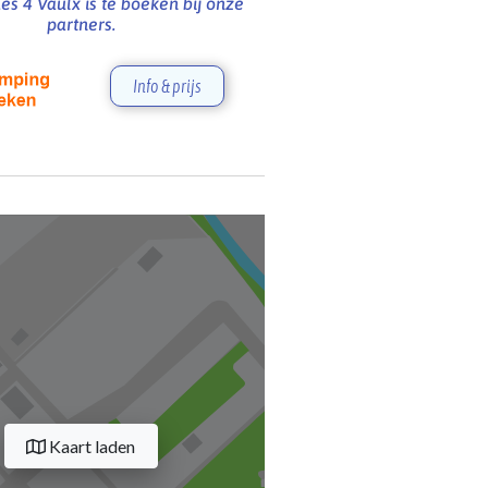
s 4 Vaulx is te boeken bij onze
partners.
Info & prijs
Kaart laden