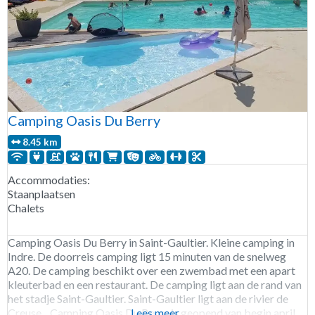
Camping Oasis Du Berry
8.45 km
Accommodaties:
Staanplaatsen
Chalets
Camping Oasis Du Berry in Saint-Gaultier. Kleine camping in
Indre. De doorreis camping ligt 15 minuten van de snelweg
A20. De camping beschikt over een zwembad met een apart
kleuterbad en een restaurant. De camping ligt aan de rand van
het stadje Saint-Gaultier. Saint-Gaultier ligt aan de rivier de
Creuse. Camping Oasis Du Berry is geopend van begin april
Lees meer...