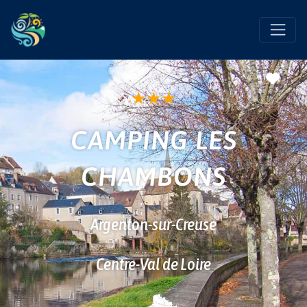
Favo
★
★
★
CAMPING LES
CHAMBONS
Argenton-sur-Creuse
Centre-Val de Loire