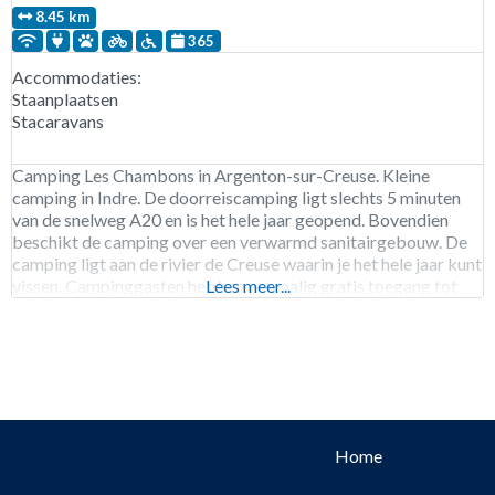
8.45 km
365
Accommodaties:
Staanplaatsen
Stacaravans
Camping Les Chambons in Argenton-sur-Creuse. Kleine
camping in Indre. De doorreiscamping ligt slechts 5 minuten
van de snelweg A20 en is het hele jaar geopend. Bovendien
beschikt de camping over een verwarmd sanitairgebouw. De
camping ligt aan de rivier de Creuse waarin je het hele jaar kunt
vissen. Campinggasten hebben eenmalig gratis toegang tot
Lees meer...
het gemeentelijke zwembad. Camping Les
Home