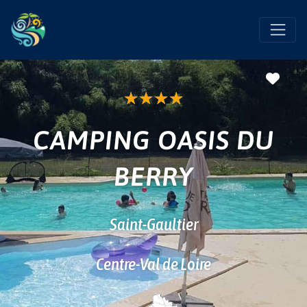
Favo
★
★
★
★
CAMPING OASIS DU
BERRY
Saint-Gaultier
Centre-Val de Loire