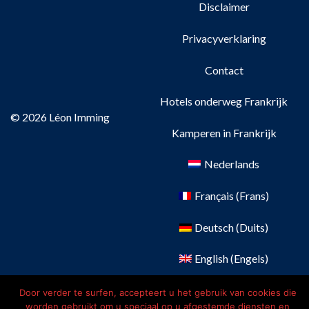
Disclaimer
Privacyverklaring
Contact
Hotels onderweg Frankrijk
© 2026 Léon Imming
Kamperen in Frankrijk
Nederlands
Français
(
Frans
)
Deutsch
(
Duits
)
English
(
Engels
)
Door verder te surfen, accepteert u het gebruik van cookies die
worden gebruikt om u speciaal op u afgestemde diensten en