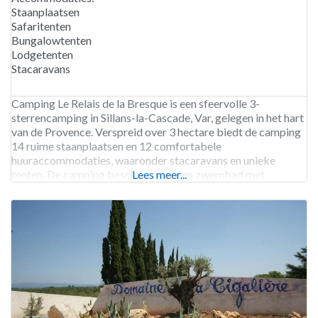
Staanplaatsen
Safaritenten
Bungalowtenten
Lodgetenten
Stacaravans
Camping Le Relais de la Bresque is een sfeervolle 3-
sterrencamping in Sillans-la-Cascade, Var, gelegen in het hart
van de Provence. Verspreid over 3 hectare biedt de camping
14 ruime staanplaatsen en 12 comfortabele
huuraccommodaties, waaronder stacaravans en unieke
tenten. De camping beschikt over een zwembad met
Lees meer...
meerdere bassins, een snackbar, dagelijkse brood- en
banketservice, en diverse activiteiten zoals tafeltennis,
minigolf