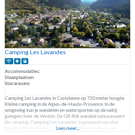
Camping Les Lavandes
Accommodaties:
Staanplaatsen
Stacaravans
Camping Les Lavandes in Castelanne op 720 meter hoogte.
Kleine camping in de Alpes-de-Haute-Provence. In de
omgeving kun je wandelen en watersporten op de nabij
gelegen rivier de Verdon. De GR 406 wandelroute passeert
de camping. Camping Les Lavandes is geopend van eind
maart tot half oktober. 57 staanplaatsen. Verhuur van
Lees meer...
staanplaatsen en stacaravans.