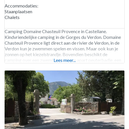
Accommodaties:
Staanplaatsen
Chalets
Camping Domaine Chasteuil Provence in Castellane.
Kindvriendelijke camping in de Gorges du Verdon. Domaine
Chasteuil Provence ligt direct aan de rivier de Verdon, in de
Verdon kun je zwemmen spelen en vissen. Maar ook kun je
zonnen op het kiezelstrandje. Bovendien beschikt de
camping over een zwembad met een apart peuterbadje, een
Lees meer...
restaurant en een winkel. In het hoogseizoen is