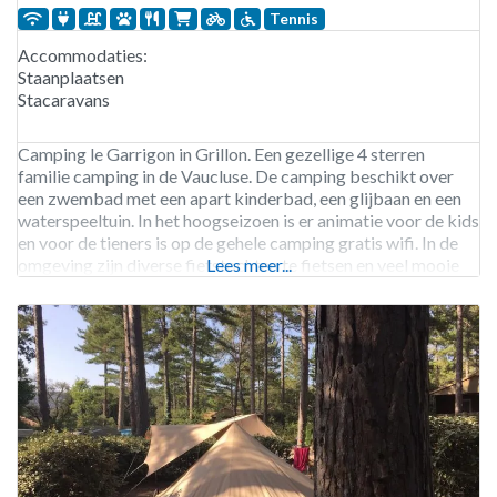
Tennis
Accommodaties:
Staanplaatsen
Stacaravans
Camping le Garrigon in Grillon. Een gezellige 4 sterren
familie camping in de Vaucluse. De camping beschikt over
een zwembad met een apart kinderbad, een glijbaan en een
waterspeeltuin. In het hoogseizoen is er animatie voor de kids
en voor de tieners is op de gehele camping gratis wifi. In de
omgeving zijn diverse fietstochten te fietsen en veel mooie
Lees meer...