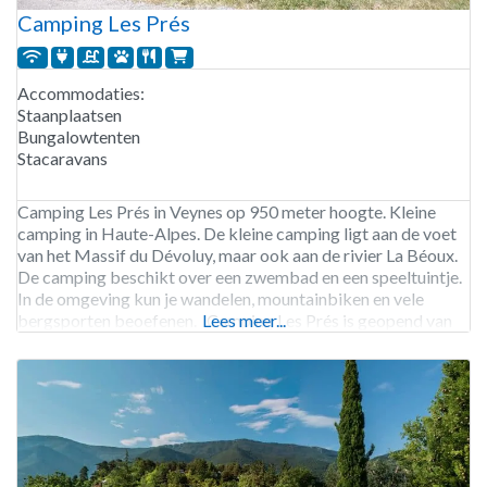
Camping Les Prés
Accommodaties:
Staanplaatsen
Bungalowtenten
Stacaravans
Camping Les Prés in Veynes op 950 meter hoogte. Kleine
camping in Haute-Alpes. De kleine camping ligt aan de voet
van het Massif du Dévoluy, maar ook aan de rivier La Béoux.
De camping beschikt over een zwembad en een speeltuintje.
In de omgeving kun je wandelen, mountainbiken en vele
bergsporten beoefenen. Camping Les Prés is geopend van
Lees meer...
begin