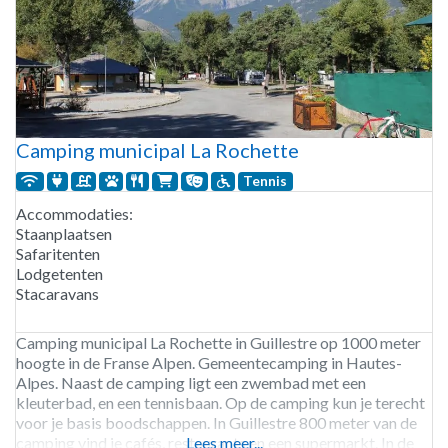
Camping municipal La Rochette
Tennis
Accommodaties:
Staanplaatsen
Safaritenten
Lodgetenten
Stacaravans
Camping municipal La Rochette in Guillestre op 1000 meter
hoogte in de Franse Alpen. Gemeentecamping in Hautes-
Alpes. Naast de camping ligt een zwembad met een
kleuterbad, en een tennisbaan. Op de camping kun je terecht
voor je basis boodschappen. In Guillestre 800 meter van de
camping vind je cafés, restaurants en een supermarkt. In de
Lees meer...