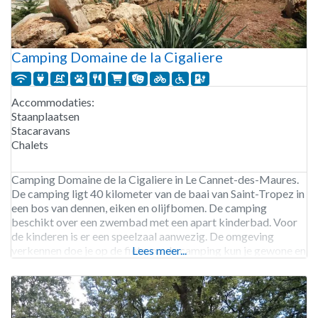
Camping Domaine de la Cigaliere
Accommodaties:
Staanplaatsen
Stacaravans
Chalets
Camping Domaine de la Cigaliere in Le Cannet-des-Maures.
De camping ligt 40 kilometer van de baai van Saint-Tropez in
een bos van dennen, eiken en olijfbomen. De camping
beschikt over een zwembad met een apart kinderbad. Voor
de kinderen is er een speelzaal aanwezig. De omgeving
verkennen doe je op de fiets, op de camping kun je gewone en
Lees meer...
elektrische