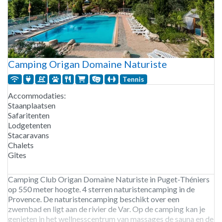
Camping Origan Domaine Naturiste
Tennis
Accommodaties:
Staanplaatsen
Safaritenten
Lodgetenten
Stacaravans
Chalets
Gîtes
Camping Club Origan Domaine Naturiste in Puget-Théniers
op 550 meter hoogte. 4 sterren naturistencamping in de
Provence. De naturistencamping beschikt over een
zwembad en ligt aan de rivier de Var. Op de camping kan je
genieten in het wellnesscentrum van massages de sauna en de