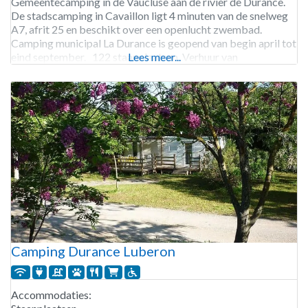
Gemeentecamping in de Vaucluse aan de rivier de Durance.
De stadscamping in Cavaillon ligt 4 minuten van de snelweg
A7, afrit 25 en beschikt over een openlucht zwembad.
Camping municipal La Durance is geopend van begin april tot
eind september. 122 staanplaatsen. Verhuur van
Lees meer...
staanplaatsen en stacaravans.
Camping Durance Luberon
Accommodaties: