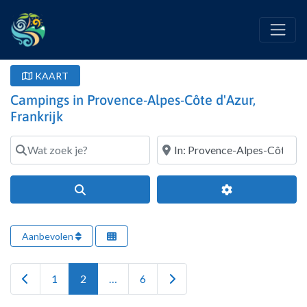
KAART
Campings in Provence-Alpes-Côte d'Azur,
Frankrijk
Wat zoek je?
Waar?
Search
Geavanceerde fi
Aanbevolen
Newer posts
Older posts
1
2
…
6