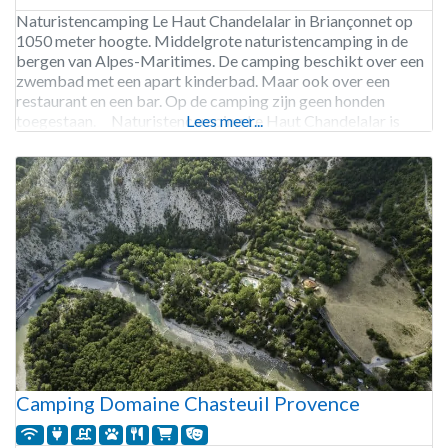
Naturistencamping Le Haut Chandelalar in Briançonnet op
1050 meter hoogte. Middelgrote naturistencamping in de
bergen van Alpes-Maritimes. De camping beschikt over een
zwembad met een apart kinderbad. Maar ook over een
restaurant en een bar. Op de camping zijn geen honden
toegestaan. Naturistencamping Le Haut Chandelalar is
Lees meer...
geopend van begin mei tot half september. 82 staanplaatsen.
Verhuur van
Camping Domaine Chasteuil Provence