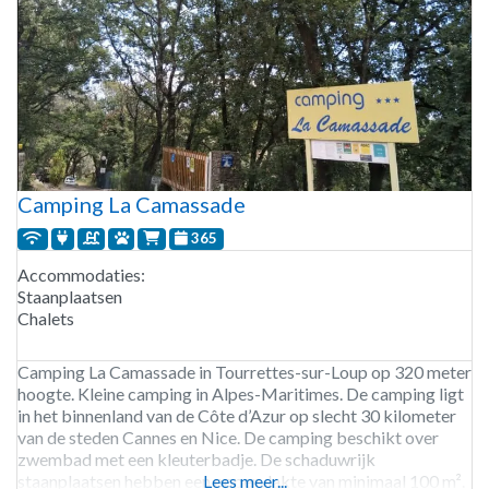
Camping La Camassade
365
Accommodaties:
Staanplaatsen
Chalets
Camping La Camassade in Tourrettes-sur-Loup op 320 meter
hoogte. Kleine camping in Alpes-Maritimes. De camping ligt
in het binnenland van de Côte d’Azur op slecht 30 kilometer
van de steden Cannes en Nice. De camping beschikt over
zwembad met een kleuterbadje. De schaduwrijk
staanplaatsen hebben een oppervlakte van minimaal 100 m².
Lees meer...