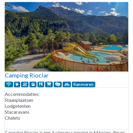
Camping Rioclar
Kanovaren
Accommodaties:
Staanplaatsen
Lodgetenten
Stacaravans
Chalets
Camping Rioclar is een 4 sterren camping in Méolans-Revel