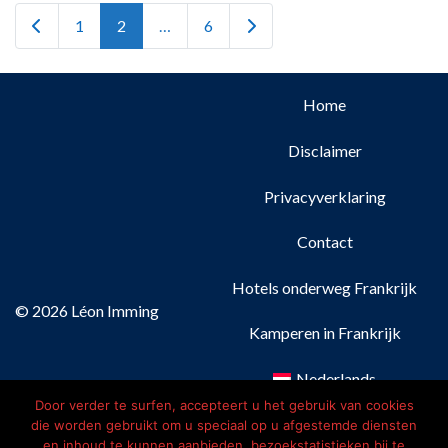
Newer posts
Older posts
1
2
…
6
Home
Disclaimer
Privacyverklaring
Contact
Hotels onderweg Frankrijk
© 2026 Léon Imming
Kamperen in Frankrijk
Nederlands
Door verder te surfen, accepteert u het gebruik van cookies
Français
(
Frans
)
die worden gebruikt om u speciaal op u afgestemde diensten
en inhoud te kunnen aanbieden, bezoekstatistieken bij te