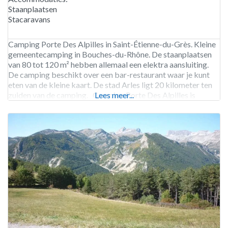
Staanplaatsen
Stacaravans
Camping Porte Des Alpilles in Saint-Étienne-du-Grès. Kleine
gemeentecamping in Bouches-du-Rhône. De staanplaatsen
van 80 tot 120 m² hebben allemaal een elektra aansluiting.
De camping beschikt over een bar-restaurant waar je kunt
eten van de kleine kaart. De stad Arles ligt 20 kilometer ten
zuiden van de camping. Camping Porte Des Alpilles is
Lees meer...
geopend van eind maart tot eind oktober.