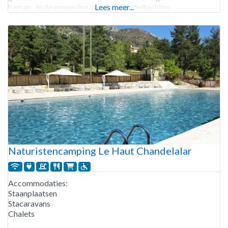
haman. In de omgeving worden wandeltochten
Lees meer...
georganiseerd. Camping Club Origan Domaine Naturiste is
geopend van
Naturistencamping Le Haut Chandelalar
Accommodaties:
Staanplaatsen
Stacaravans
Chalets