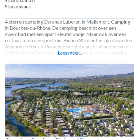
Staanplaatsen
Stacaravans
4 sterren camping Durance Luberon in Mallemort. Camping
in Bouches-du-Rhône. De camping beschikt over een
zwembad met een apart kleuterbadje. Maar ook over een
restaurant en een speeltuin. Binnen 30 minuten zijn de steden
Avignon en Aix-en-Provence bereikbaar, de stranden van de
Middellandse Zee liggen maar 45 minuten van de camping.
Lees meer...
Camping Durance Luberon is geopend van begin april