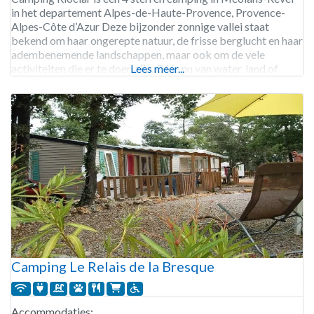
in het departement Alpes-de-Haute-Provence, Provence-
Alpes-Côte d’Azur Deze bijzonder zonnige vallei staat
bekend om haar ongerepte natuur, de frisse berglucht en haar
adembenemende landschappen, maar ook om de vele
activiteiten die er te doen zijn. Of je nu van water, land of
Lees meer...
lucht houdt, overdag of ’s avonds laat, er is voor
Camping Le Relais de la Bresque
Accommodaties: