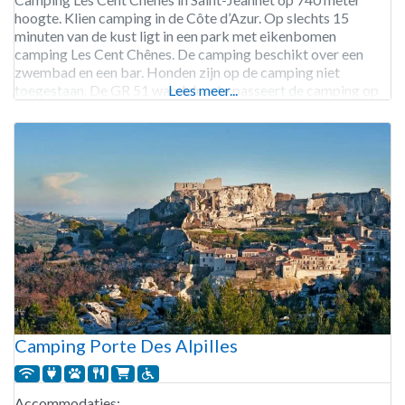
hoogte. Klien camping in de Côte d’Azur. Op slechts 15
minuten van de kust ligt in een park met eikenbomen
camping Les Cent Chênes. De camping beschikt over een
zwembad en een bar. Honden zijn op de camping niet
toegestaan. De GR 51 wandelroute passeert de camping op
Lees meer...
500 meter. Camping
Camping Porte Des Alpilles
Accommodaties: