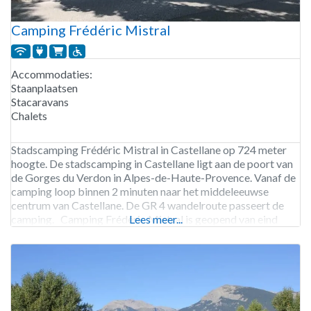
Camping Frédéric Mistral
Accommodaties:
Staanplaatsen
Stacaravans
Chalets
Stadscamping Frédéric Mistral in Castellane op 724 meter
hoogte. De stadscamping in Castellane ligt aan de poort van
de Gorges du Verdon in Alpes-de-Haute-Provence. Vanaf de
camping loop binnen 2 minuten naar het middeleeuwse
centrum van Castellane. De GR 4 wandelroute passeert de
camping. Camping Frédéric Mistral is geopend van eind
Lees meer...
maart tot begin november. 65 staanplaatsen. Verhuur