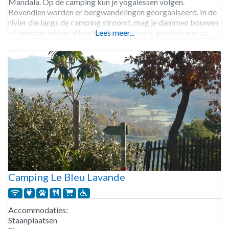
Mandala. Op de camping kun je yogalessen volgen.
Bovendien worden er bergwandelingen georganiseerd. In de
rivier die langs de camping stroomt, mag je dammen bouwen
of gewoon lekker afkoelen. De camping is autovrij, wel zo
Lees meer...
veilig en ontspannen. Camping Mandala is geopend
Camping Le Bleu Lavande
Accommodaties:
Staanplaatsen