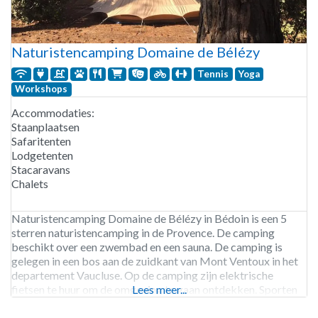
Naturistencamping Domaine de Bélézy
Tennis
Yoga
Workshops
Accommodaties:
Staanplaatsen
Safaritenten
Lodgetenten
Stacaravans
Chalets
Naturistencamping Domaine de Bélézy in Bédoin is een 5
sterren naturistencamping in de Provence. De camping
beschikt over een zwembad en een sauna. De camping is
gelegen in een bos aan de zuidkant van Mont Ventoux in het
departement Vaucluse. Op de camping zijn elektrische
fietsen te huur om de omgeving te gaan ontdekken. Sporten
Lees meer...
kun je op de tennisbaan