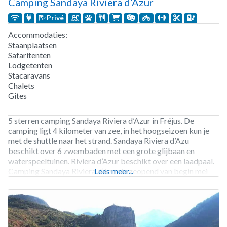
Camping Sandaya Riviera d’Azur
Privé
Accommodaties:
Staanplaatsen
Safaritenten
Lodgetenten
Stacaravans
Chalets
Gîtes
5 sterren camping Sandaya Riviera d’Azur in Fréjus. De
camping ligt 4 kilometer van zee, in het hoogseizoen kun je
met de shuttle naar het strand. Sandaya Riviera d’Azu
beschikt over 6 zwembaden met een grote glijbaan en
waterspeeltuinen. Riviera d’Azur beschikt over een laadpaal.
Camping Sandaya Riviera d’Azur is geopend van begin mei
Lees meer...
tot eind oktober. 451