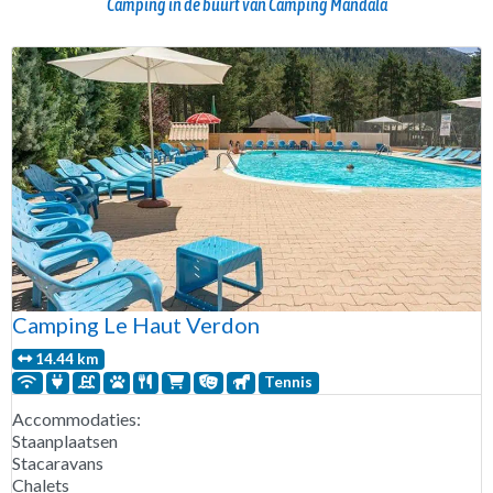
Camping in de buurt van Camping Mandala
Camping Le Haut Verdon
14.44 km
Tennis
Accommodaties:
Staanplaatsen
Stacaravans
Chalets