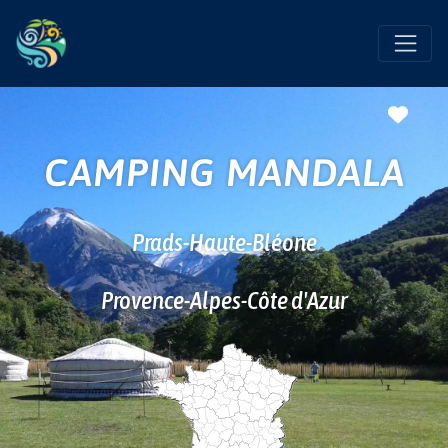
Favo
CAMPING MANDALA
Prads-Haute-Bléone
Provence-Alpes-Côte d'Azur