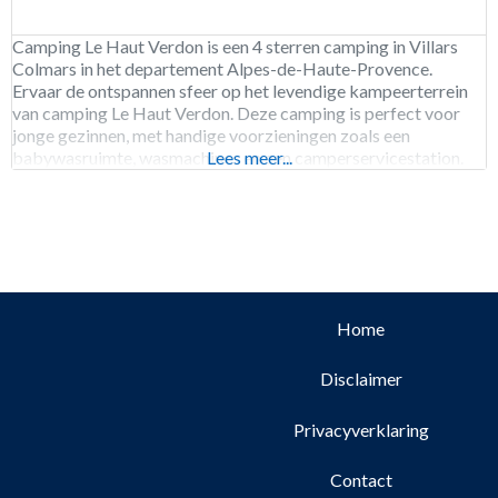
Camping Le Haut Verdon is een 4 sterren camping in Villars
Colmars in het departement Alpes-de-Haute-Provence.
Ervaar de ontspannen sfeer op het levendige kampeerterrein
van camping Le Haut Verdon. Deze camping is perfect voor
jonge gezinnen, met handige voorzieningen zoals een
babywasruimte, wasmachines en een camperservicestation.
Lees meer...
Op de camping kun je genieten van vers brood voor een
authentieke Franse
Home
Disclaimer
Privacyverklaring
Contact