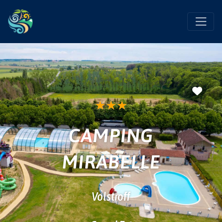
Favo
★
★
★
CAMPING
MIRABELLE
Volstroff