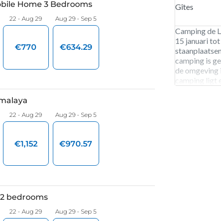
Gîtes
Camping de La
15 januari to
staanplaatsen
camping is ge
de omgeving i
camping ligt 