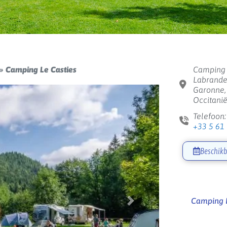
»
Camping Le Casties
Camping L
Labrande
Garonne, 
Occitanië
Telefoon:
+33 5 61
Beschikb
Camping L
Volgende