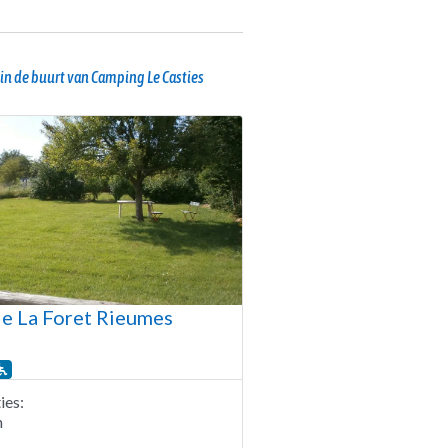
in de buurt van Camping Le Casties
e La Foret Rieumes
es:
n