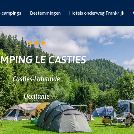
e campings
Bestemmingen
Hotels onderweg Frankrijk
★
★
★
MPING LE CASTIES
Casties-Labrande
Occitanië