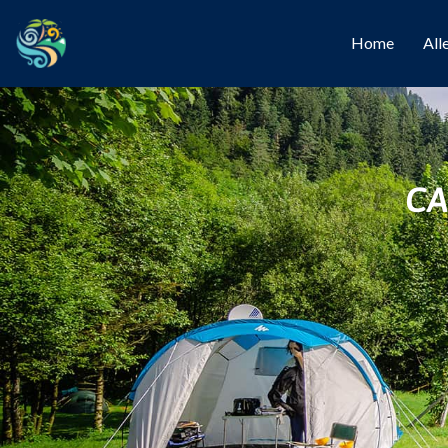
Home
All
CA