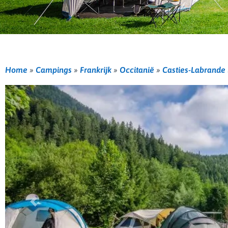
Home
»
Campings
»
Frankrijk
»
Occitanië
»
Casties-Labrande
Vorige