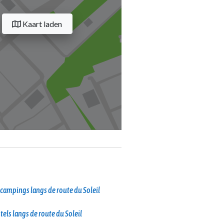
Kaart laden
campings langs de route du Soleil
tels langs de route du Soleil