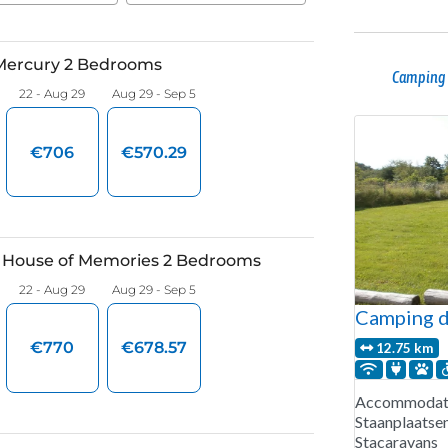
Camping 
Camping d
12.75 km
Accommodati
Staanplaatse
Stacaravans