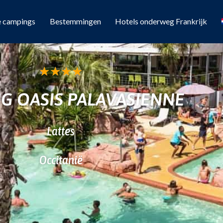
e campings
Bestemmingen
Hotels onderweg Frankrijk
★
★
★
★
G OASIS PALAVASIENNE
Lattes
Occitanië