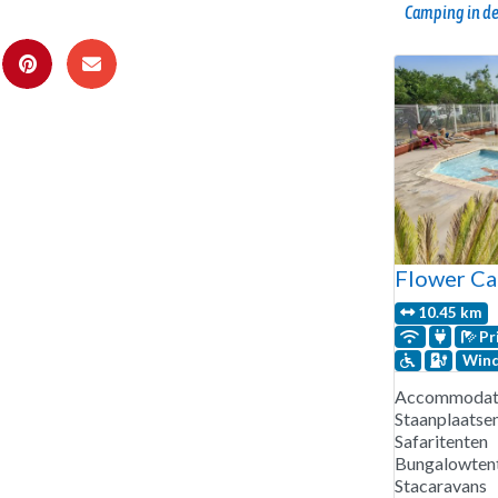
Camping in de
Flower Ca
10.45 km
Pr
Wind
Accommodati
Staanplaatse
Safaritenten
Bungalowten
Stacaravans