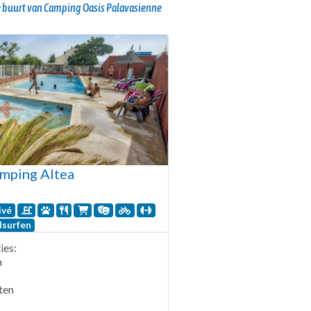
 buurt van Camping Oasis Palavasienne
mping Altea
ivé
surfen
es:
n
ten