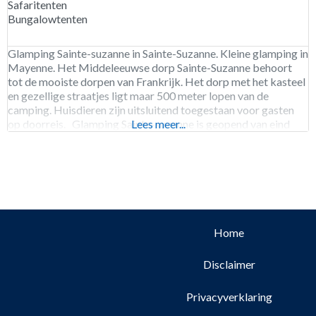
Safaritenten
Bungalowtenten
Glamping Sainte-suzanne in Sainte-Suzanne. Kleine glamping in
Mayenne. Het Middeleeuwse dorp Sainte-Suzanne behoort
tot de mooiste dorpen van Frankrijk. Het dorp met het kasteel
en gezellige straatjes ligt maar 500 meter lopen van de
camping. Huisdieren zijn uitsluitend toegestaan voor gasten
op doorreis. Glamping Sainte-suzanne is geopend van eind
Lees meer...
mei tot begin september. 38 staanplaatsen. Verhuur van
staanplaatsen
Home
Disclaimer
Privacyverklaring