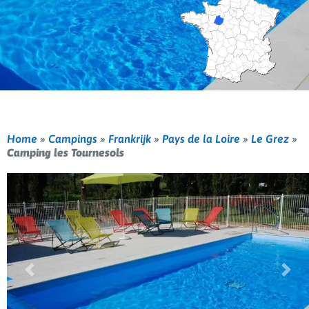
Home
»
Campings
»
Frankrijk
»
Pays de la Loire
»
Le Grez
»
Camping les Tournesols
Vorige
Volg