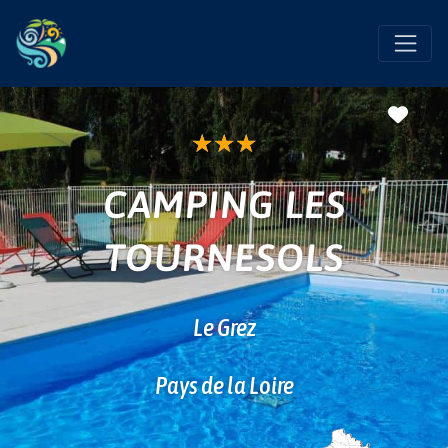
Favo
★
★
★
CAMPING LES
TOURNESOLS
Le Grez
Pays de la Loire