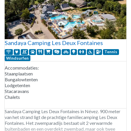
Sandaya Camping Les Deux Fontaines
Tennis
Windsurfen
Accommodaties:
Staanplaatsen
Bungalowtenten
Lodgetenten
Stacaravans
Chalets
Sandaya Camping Les Deux Fontaines in Névez. 900 meter
van het strand ligt de prachtige familiecamping Les Deux
Fontaines. Het zwemparadijs bestaat uit 2 verwarmde
buitenbaden en een overdekt zwembad, maar ook twee