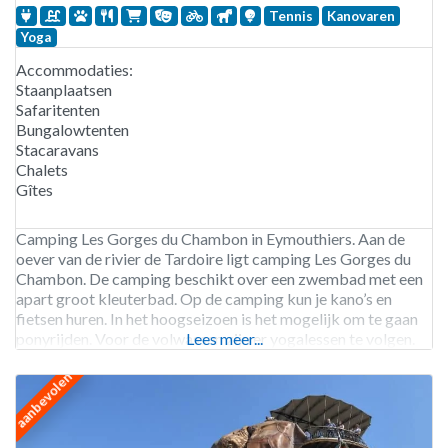
Tennis
Kanovaren
Yoga
Accommodaties:
Staanplaatsen
Safaritenten
Bungalowtenten
Stacaravans
Chalets
Gîtes
Camping Les Gorges du Chambon in Eymouthiers. Aan de
oever van de rivier de Tardoire ligt camping Les Gorges du
Chambon. De camping beschikt over een zwembad met een
apart groot kleuterbad. Op de camping kun je kano’s en
fietsen huren. In het hoogseizoen is het mogelijk om te gaan
ponyrijden. Voor de volwassen zijn er yogalessen te volgen.
Lees meer...
De GR
aanbevolen