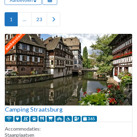
Aanbevolen
Older posts
1
…
23
aanbevolen
Camping Straatsburg
365
Accommodaties:
Staanplaatsen