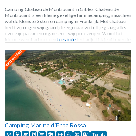
Camping Chateau de Montrouant in Gibles. Chateau de
Montrouant is een kleine gezellige familiecamping, misschien
wel de kleinste 3 sterren camping in Frankrijk. Het chateau
heeft zijn eigen wijngaard, de eigenaar vertelt je graag alles
over zijn passie en organiseert wijnproeverijen. Vanuit het
kleine zwembad met een apart kinderbadje kijk je uit over de
Lees meer...
groen heuvels in de omgeving. De
aanbevolen
Camping Marina d’Erba Rossa
Tennis