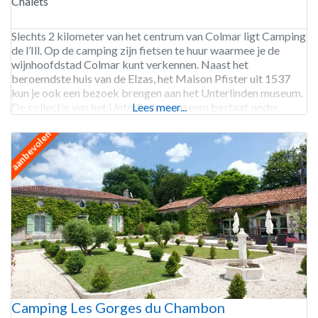
Chalets
Slechts 2 kilometer van het centrum van Colmar ligt Camping
de l’Ill. Op de camping zijn fietsen te huur waarmee je de
wijnhoofdstad Colmar kunt verkennen. Naast het
beroemdste huis van de Elzas, het Maison Pfister uit 1537
kun je ook een bezoek brengen aan het Unterlinden museum.
De collectie van het Unterlinden museum bestaat onder
Lees meer...
andere uit het Isenheim-altaarstuk uit
aanbevolen
Camping Les Gorges du Chambon