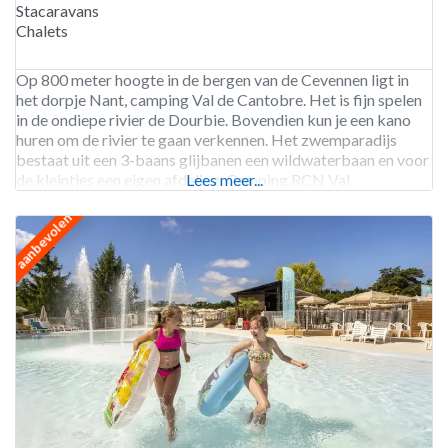
Stacaravans
Chalets
Op 800 meter hoogte in de bergen van de Cevennen ligt in
het dorpje Nant, camping Val de Cantobre. Het is fijn spelen
in de ondiepe rivier de Dourbie. Bovendien kun je een kano
huren om de rivier te gaan verkennen. Het zwemparadijs
bestaat uit een 3-baans glijbanen een wildwaterbaan en voor
de kleintjes een eigen afdeling. Camping RCN Val
Lees meer...
aanbevolen