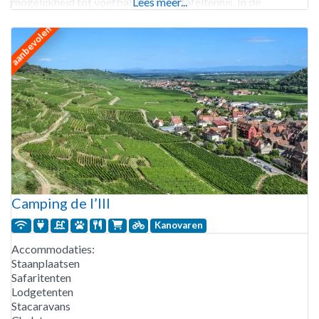
mogelijkheid tot voetbal, tennis en tafeltennis. In de
Lees meer...
omgeving kun je karten, golfen,
aanbevolen
Camping de l’Ill
Kanovaren
Accommodaties:
Staanplaatsen
Safaritenten
Lodgetenten
Stacaravans