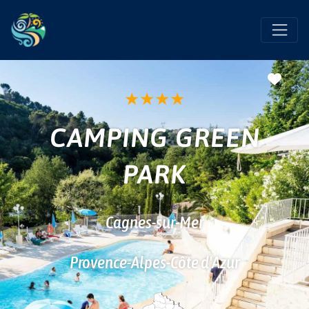
Favo
★
★
★
★
CAMPING GREEN
PARK
Cagnes-sur-Mer
Provence-Alpes-Côte d'Azur