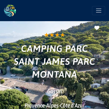
Favo
★
★
★
★
CAMPING PARC
SAINT JAMES PARC
MONTANA
Gassin
Provence-Alpes-Côte d'Azur