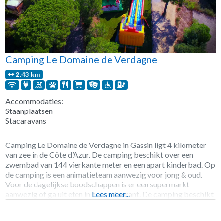
Camping Le Domaine de Verdagne
2.43 km
Accommodaties:
Staanplaatsen
Stacaravans
Camping Le Domaine de Verdagne in Gassin ligt 4 kilometer
van zee in de Côte d’Azur. De camping beschikt over een
zwembad van 144 vierkante meter en een apart kinderbad. Op
de camping is een animatieteam aanwezig voor jong & oud.
Voor de dagelijkse boodschappen is er een supermarkt
aanwezig of ga uit eten in het restaurant. De camping beschikt
Lees meer...