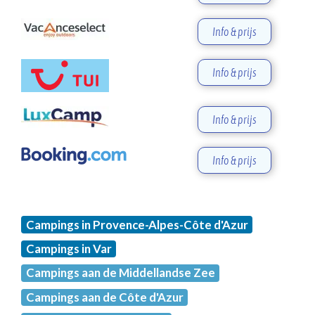
Info & prijs
Info & prijs
Info & prijs
Info & prijs
Campings in Provence-Alpes-Côte d'Azur
Campings in Var
Campings aan de Middellandse Zee
Campings aan de Côte d'Azur