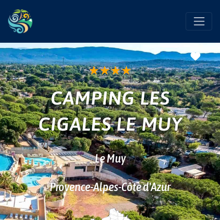
Favo
★
★
★
★
CAMPING LES
CIGALES LE MUY
Le Muy
Provence-Alpes-Côte d'Azur