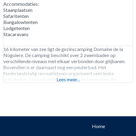
Accommodaties:
Staanplaatsen
Safaritenten
Bungalowtenten
Lodgetenten
Stacaravans
16 kilometer van zee ligt de gezinscamping Domaine de la
Noguiere. De camping beschikt over 2 zwembaden op
verschillende niveaus met elkaar verbonden door glijbanen.
Bovendien is er daarnaast nog een peuterbad. Het
Nederlandstalig recreatieteam organiseert veel leuke
activiteiten, bijvoorbeeld paintballen en kanovaren. De
Lees meer...
camping beschikt over een laadpaal voor elektrische
voertuigen. De GR 51 wandelroute passeert de camping.
Camping
Home