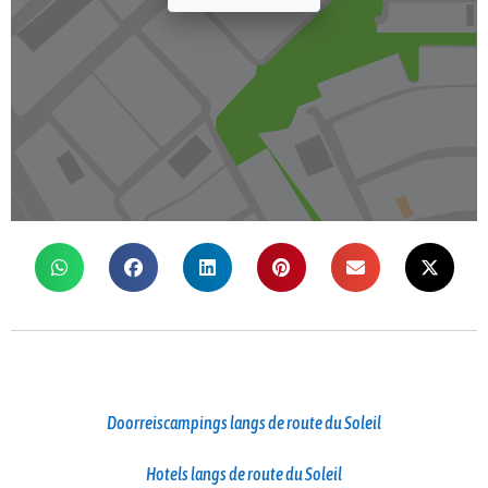
Doorreiscampings langs de route du Soleil
Hotels langs de route du Soleil