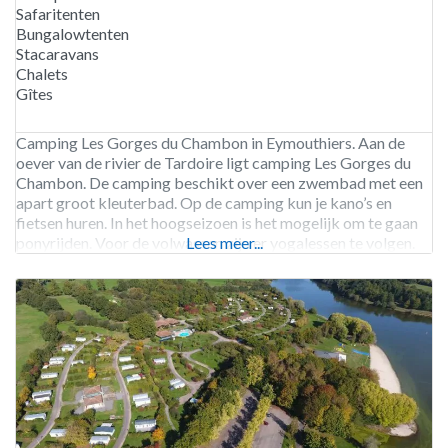
Safaritenten
Bungalowtenten
Stacaravans
Chalets
Gîtes
Camping Les Gorges du Chambon in Eymouthiers. Aan de
oever van de rivier de Tardoire ligt camping Les Gorges du
Chambon. De camping beschikt over een zwembad met een
apart groot kleuterbad. Op de camping kun je kano’s en
fietsen huren. In het hoogseizoen is het mogelijk om te gaan
ponyrijden. Voor de volwassen zijn er yogalessen te volgen.
Lees meer...
De GR