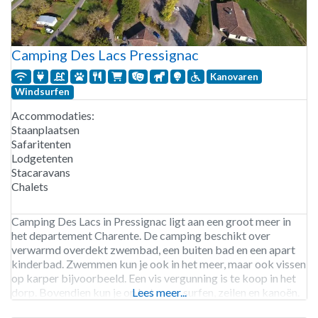
Camping Des Lacs Pressignac
Kanovaren
Windsurfen
Accommodaties:
Staanplaatsen
Safaritenten
Lodgetenten
Stacaravans
Chalets
Camping Des Lacs in Pressignac ligt aan een groot meer in
het departement Charente. De camping beschikt over
verwarmd overdekt zwembad, een buiten bad en een apart
kinderbad. Zwemmen kun je ook in het meer, maar ook vissen
op karper bijvoorbeeld. Een vis vergunning is te koop in het
dorp. Bovendien kun je op het meer surfen, zeilen en kanoën.
Lees meer...