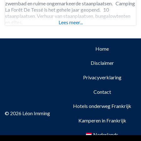
zwembad en ruime ongemarkeerde staanplaatsen. Camping
La Forêt De Tessé is het gehele jaar geopend. 10
staanplaatsen. Verhuur van staanplaatsen, bungalowtenten
en gîtes.
Lees meer...
Home
Disclaimer
Privacyverklaring
Contact
Hotels onderweg Frankrijk
© 2026 Léon Imming
Kamperen in Frankrijk
Nederlands