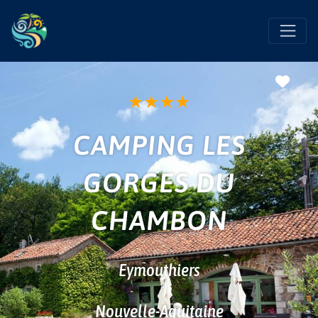
Favo
★
★
★
★
CAMPING LES
GORGES DU
CHAMBON
Eymouthiers
Nouvelle-Aquitaine