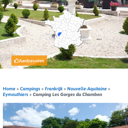
Aanbevolen
Home
»
Campings
»
Frankrijk
»
Nouvelle-Aquitaine
»
Eymouthiers
»
Camping Les Gorges du Chambon