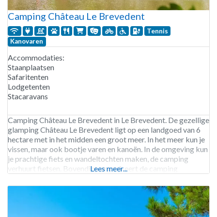
Camping Château Le Brevedent
Tennis
Kanovaren
Accommodaties:
Staanplaatsen
Safaritenten
Lodgetenten
Stacaravans
Camping Château Le Brevedent in Le Brevedent. De gezellige
glamping Château Le Brevedent ligt op een landgoed van 6
hectare met in het midden een groot meer. In het meer kun je
vissen, maar ook bootje varen en kanoën. In de omgeving kun
je prachtige fiets en wandeltochten maken, de camping
verhuurt fietsen. Bovendien organiseert de camping
Lees meer...
excursies naar een