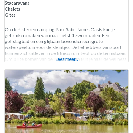
Stacaravans
Chalets
Gîtes
Op de 5 sterren camping Parc Saint James Oasis kun je
gebruiken maken van maar liefst 4 zwembaden. Een
golfslagbad en een glijbaan bovendien een grote
waterspeeltuin voor de kleintjes. De liefhebbers van sport
kunnen zich uitleven in de fitness ruimte of op de tennisbaan.
Om bij te komen van de inspanningen kun je naar de wellness.
Lees meer...
Op de camping