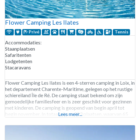
Flower Camping Les Ilates
Privé
Tennis
Accommodaties:
Staanplaatsen
Safaritenten
Lodgetenten
Stacaravans
Flower Camping Les Ilates is een 4-sterren camping in Loix, in
het departement Charente-Maritime, gelegen op het rustige
schiereiland Île de Ré. De camping staat bekend om zijn
gemoedelijke familiesfeer en is zeer geschikt voor gezinnen
met kinderen. De camping is geopend van begin april tot
begin november. In totaal zijn er 223 plaatsen, waarvan 65
Lees meer...
staanplaatsen voor tenten, caravans