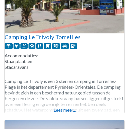
Camping Le Trivoly Torreilles
Accommodaties:
Staanplaatsen
Stacaravans
Camping Le Trivoly is een 3 sterren camping in Torreilles-
Plage in het departement Pyrénées-Orientales. De camping
bevindt zich in een beschermd natuurgebied tussen de
bergen en de zee. De vlakke staanplaatsen liggen uitgestrekt
over een fleurig en groenrijk terrein en hebben deels
schaduw. Het watercomplex bestaat uit een zwembad, een
Lees meer...
apart plonsbad met drie glijbanen en een waterspeeltuin met
een