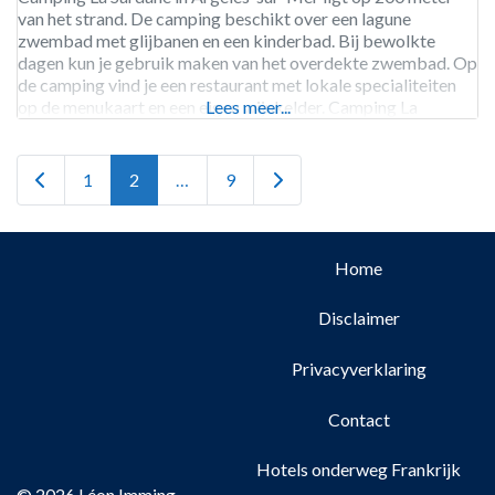
van het strand. De camping beschikt over een lagune
zwembad met glijbanen en een kinderbad. Bij bewolkte
dagen kun je gebruik maken van het overdekte zwembad. Op
de camping vind je een restaurant met lokale specialiteiten
op de menukaart en een eigen wijnkelder. Camping La
Lees meer...
Sardane is geopend van begin april tot eind
Newer posts
Older posts
1
2
…
9
Home
Disclaimer
Privacyverklaring
Contact
Hotels onderweg Frankrijk
© 2026 Léon Imming