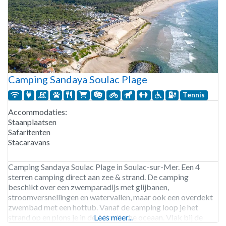
Camping Sandaya Soulac Plage
Tennis
Accommodaties:
Staanplaatsen
Safaritenten
Stacaravans
Camping Sandaya Soulac Plage in Soulac-sur-Mer. Een 4
sterren camping direct aan zee & strand. De camping
beschikt over een zwemparadijs met glijbanen,
stroomversnellingen en watervallen, maar ook een overdekt
zwembad met een hottub. Vanaf de camping loop je het
strand op en plons je in de Atlantische oceaan. Vlak bij de
Lees meer...