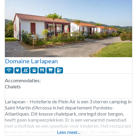
Domaine Larlapean
Accommodaties:
Chalets
Larlapean – Hotellerie de Plein Air is een 3 sterren camping in
Saint Martin d’Arrossa in het departement Pyrénées-
Atlantiques. Dit knusse chaletpark, omringd door bergen,
heeft geen kampeerplekken. Er is een verwarmd zwembad
met schuifdak en een speeltuin voor kinderen. Het restaurant
en terras zijn geopend in juli en augustus. De natuurlijke
Lees meer...