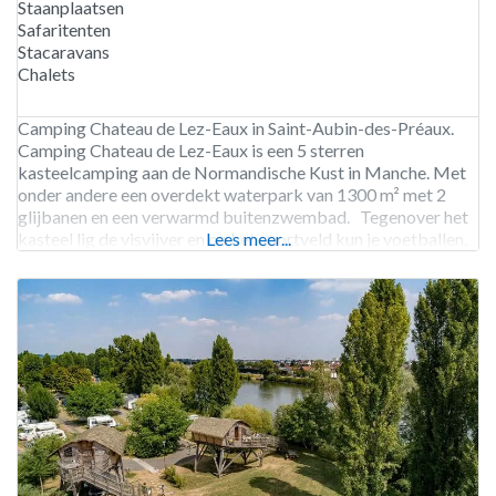
Staanplaatsen
Safaritenten
Stacaravans
Chalets
Camping Chateau de Lez-Eaux in Saint-Aubin-des-Préaux.
Camping Chateau de Lez-Eaux is een 5 sterren
kasteelcamping aan de Normandische Kust in Manche. Met
onder andere een overdekt waterpark van 1300 m² met 2
glijbanen en een verwarmd buitenzwembad. Tegenover het
kasteel lig de visvijver en op het sportveld kun je voetballen,
Lees meer...
basketballen en volleyballen. Het strand is slechts 3
kilometer