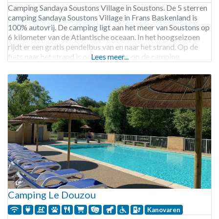
Camping Sandaya Soustons Village in Soustons. De 5 sterren
camping Sandaya Soustons Village in Frans Baskenland is
100% autovrij. De camping ligt aan het meer van Soustons op
6 kilometer van de Atlantische oceaan. In het hoogseizoen
rijdt er een gratis pendelbus van en naar het strand. Op de
fiets naar het strand is ook een optie, op de camping
Lees meer...
Camping Le Douzou
Kanovaren