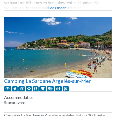
verhuurt mobilhomes en bungalowtenten. Honden zijn
welkom op de staanplaatsen, maar niet in de
Lees meer...
huuraccommodaties. Gasten kunnen genieten van een
verwarmd zwembad, een
Camping La Sardane Argelès-sur-Mer
Accommodaties:
Stacaravans
Camping La Sardane in Argelès-sur-Mer ligt op 200 meter