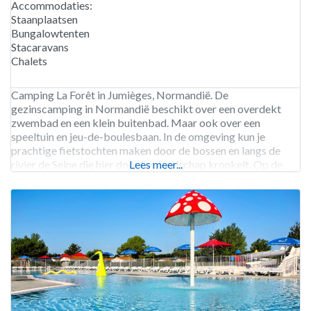
Accommodaties:
Staanplaatsen
Bungalowtenten
Stacaravans
Chalets
Camping La Forêt in Jumièges, Normandië. De
gezinscamping in Normandië beschikt over een overdekt
zwembad en een klein buitenbad. Maar ook over een
speeltuin en jeu-de-boulesbaan. In de omgeving kun je
prachtige fietstochten maken door de bossen en langs de
rivier de Seine die hier door het landschap kronkelt. Op de
Lees meer...
camping zijn fietsen en mountainbikes te huur. Camping La