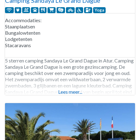
Camping Sandaya Le Grand Dague
Yoga
Accommodaties:
Staanplaatsen
Bungalowtenten
Lodgetenten
Stacaravans
5 sterren camping Sandaya Le Grand Dague in Atur. Camping
Sandaya Le Grand Dague is een grote gezinscamping. De
camping beschikt over een zwemparadijs voor jong en oud.
Het zwemparadijs omvat een wildwaterbaan, 2 verwarmde
zwembaden, 3 glijbanen en een lagune kleuterbad. Camping
Sandaya Le Grand Dague is geopend van begin april tot eind
Lees meer...
september. Le Grand Dague beschikt over