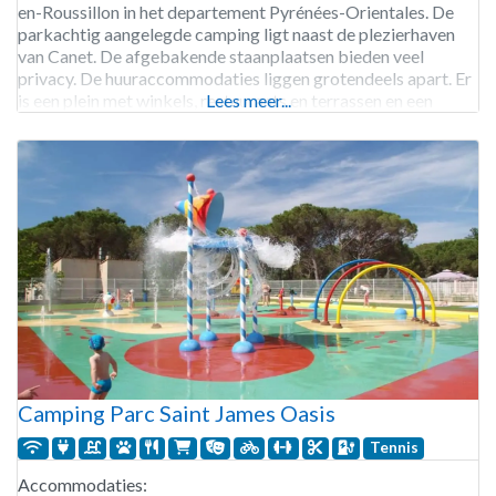
en-Roussillon in het departement Pyrénées-Orientales. De
parkachtig aangelegde camping ligt naast de plezierhaven
van Canet. De afgebakende staanplaatsen bieden veel
privacy. De huuraccommodaties liggen grotendeels apart. Er
is een plein met winkels, restaurants en terrassen en een
Lees meer...
waterpark met glijbanen en aquafitness. Toegang tot de
discotheek is gratis. Bij de
Camping Parc Saint James Oasis
Tennis
Accommodaties: