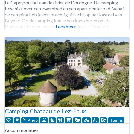
Le Capeyrou ligt aan de rivier de Dordogne. De camping
beschikt over een zwembad en een apart peuterbad. Vanaf
de camping heb je een prachtig uitzicht op het kasteel van
Beynac. Op de camping kun je een kano huren om de
Dordogne te gaan verkennen. Camping Le Capeyrou is
Lees meer...
geopend van eind april
Camping Chateau de Lez-Eaux
Privé
Tennis
Accommodaties: