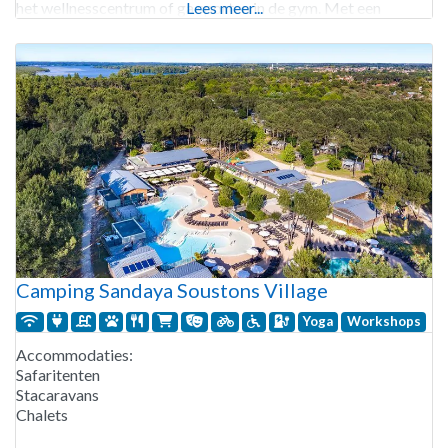
het wellnesscentrum of ga sporten in de gym. Met een
Lees meer...
drankje in je hand
Camping Sandaya Soustons Village
Yoga
Workshops
Accommodaties:
Safaritenten
Stacaravans
Chalets