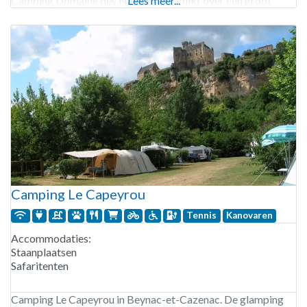
Camping Domaine des Naïades beschikt over een groot
Lees meer...
zwembad met
Camping Le Capeyrou
Tennis
Kanovaren
Accommodaties:
Staanplaatsen
Safaritenten
Camping Le Capeyrou in Beynac-et-Cazenac. De glamping