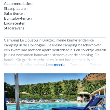
Accommodaties:
Staanplaatsen
Safaritenten
Bungalowtenten
Lodgetenten
Stacaravans
Camping Le Douzou in Bouzic. Kleine kindvriendelijke
camping in de Dordogne. De kleine camping beschikt over
een zwembad met een apart peuterbadje. Een riviertje waarin
je kunt zwemmen kanovaren stroom over de camping. De
kano’s zijn gratis te gebruiken, in het hoogseizoen is er
Nederlandstalige animatie aanwezig. Camping Le Douzou
Lees meer...
beschikt over een laadpaal voor elektrische auto’s. Camping