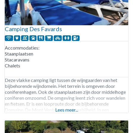
Camping Des Favards
Accommodaties:
Staanplaatsen
Stacaravans
Chalets
Deze vlakke camping ligt tussen de wijngaarden van het
bijbehorende wijndomein. Het terrein is omgeven door
coniferenhagen. Ook de staanplaatsen zijn door middelhoge
coniferen omzoomd. De omgeving leent zich voor wandelen
en fietsen. Er is een looproute door de bijbehorende
Domaine. De Mont Ventoux is in de nabijheid. In een
Lees meer...
overdekte, aparte ruimte zijn twee barbecueplaatsen
gemaakt met daarbij tafels