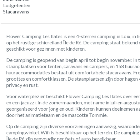
Lodgetenten
Stacaravans
Flower Camping Les Ilates is een 4-sterren camping in Loix, i
op het rustige schiereiland Île de Ré. De camping staat bekend 
geschikt voor gezinnen met kinderen.
De camping is geopend van begin april tot begin november. In t
staanplaatsen voor tenten, caravans en campers, en 158 huur
huuraccommodaties bestaat uit comfortabele stacaravans, Freef
groottes en comfortklassen. De staanplaatsen zijn door hagen 
privacy en rust.
Voor waterplezier beschikt Flower Camping Les Ilates over 
en een jacuzzi. In de zomermaanden, met name in juli en august
georganiseerd voor jong en oud. Kinderen kunnen deelnemen aa
door het animatieteam en de mascotte Tommie.
Op de camping zijn diverse voorzieningen aanwezig, waaronder 
campingwinkel. Wifi is beschikbaar op het terrein. De camping l
Île de Ré zijn eenvoudig per fiets of auto bereikbaar.