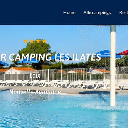
Home
Alle campings
Bes
★
★
★
★
R CAMPING LES ILATES
Loix
Nouvelle-Aquitaine