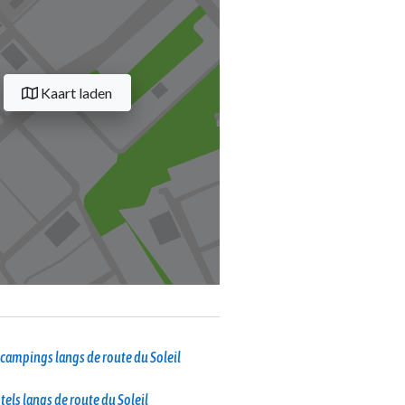
Kaart laden
campings langs de route du Soleil
tels langs de route du Soleil