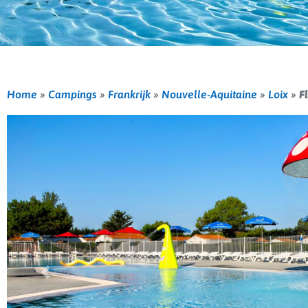
Home
»
Campings
»
Frankrijk
»
Nouvelle-Aquitaine
»
Loix
»
F
Vorige