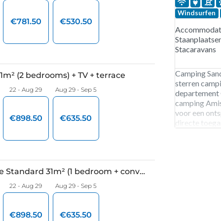
Windsurfen
Accommodati
Staanplaatse
Stacaravans
Camping Sand
sterren campi
departement 
camping Amis 
voor een onts
directe toega
de Bœufs kun 
zand en oceaa