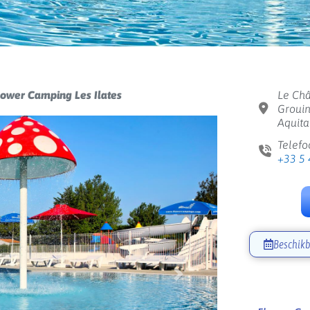
lower Camping Les Ilates
Le Châ
Grouin
Aquita
Telefo
+33 5 
Beschikb
Volgende