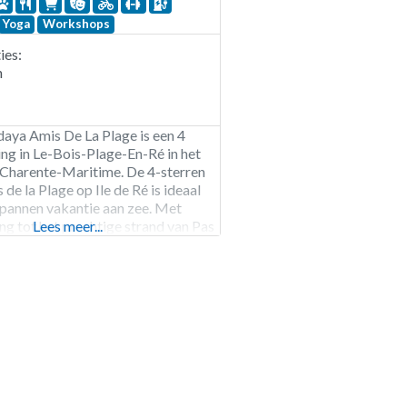
Yoga
Workshops
es:
n
aya Amis De La Plage is een 4
ng in Le-Bois-Plage-En-Ré in het
Charente-Maritime. De 4-sterren
de la Plage op Ile de Ré is ideaal
pannen vakantie aan zee. Met
ng tot het prachtige strand van Pas
Lees meer...
je genieten van kilometers fijn
ngolven. Na het strand kun