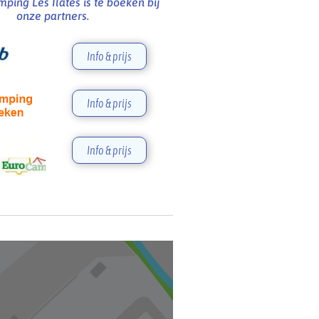
ping Les Ilates is te boeken bij
onze partners.
Info & prijs
Info & prijs
Info & prijs