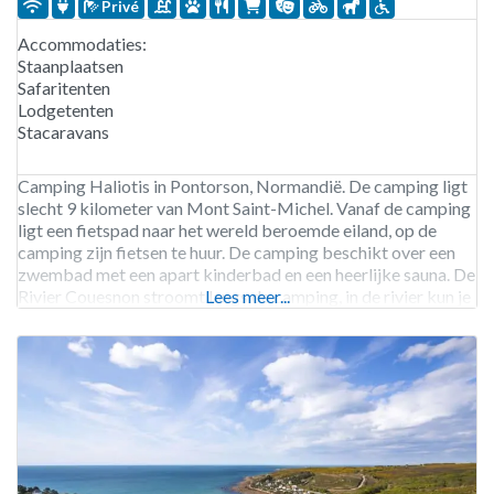
Privé
Accommodaties:
Staanplaatsen
Safaritenten
Lodgetenten
Stacaravans
Camping Haliotis in Pontorson, Normandië. De camping ligt
slecht 9 kilometer van Mont Saint-Michel. Vanaf de camping
ligt een fietspad naar het wereld beroemde eiland, op de
camping zijn fietsen te huur. De camping beschikt over een
zwembad met een apart kinderbad en een heerlijke sauna. De
Rivier Couesnon stroomt langs de camping, in de rivier kun je
Lees meer...
prima vissen.