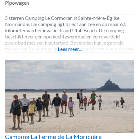
Pipowagen
5 sterren Camping Le Cormoran in Sainte-Mère-Église,
Normandië. De camping ligt direct aan zee en op maar 6,5
kilometer van het invasiestrand Utah Beach. De camping
beschikt over een openluchtzwembad en een overdekt
zwembad met een kleuterbad. Bovendien kun je gebruik
maken van de sauna en gym. In het hoogseizoen is er animatie
Lees meer...
voor kinderen en volwassenen kunnen deelnemen aan
Camping La Ferme de La Moricière