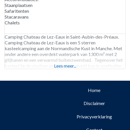
Staanplaatsen
Safaritenten
Stacaravans
Chalets
Camping Chateau de Lez-Eaux in Saint-Aubin-des-Préaux.
Camping Chateau de Lez-Eaux is een 5 sterren
kasteelcamping aan de Normandische Kust in Manche. Met
onder andere een overdekt waterpark van 1300 m² met 2
glijbanen en een verwarmd buitenzwembad. Tegenover het
kasteel lig de visvijver en op het sportveld kun je voetballen,
Lees meer...
basketballen en volleyballen. Het strand is slechts 3
kilometer
Home
Disclaimer
Privacyverklaring
Contact