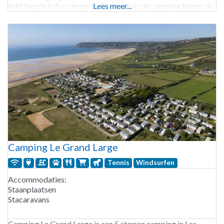
licht beschut door heggen. Centraal op de camping liggen de
Lees meer...
verhuuraccommodaties. De receptie heeft afwijkende en
Camping Le Grand Large
Tennis
Windsurfen
Accommodaties:
Staanplaatsen
Stacaravans
Camping Le Grand Large is een 5 sterren camping in Les