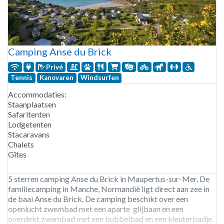
Camping Anse du Brick
Privé
Tennis
Kanovaren
Windsurfen
Accommodaties:
Staanplaatsen
Safaritenten
Lodgetenten
Stacaravans
Chalets
Gîtes
5 sterren camping Anse du Brick in Maupertus-sur-Mer. De
familiecamping in Manche, Normandië ligt direct aan zee in
de baai Anse du Brick. De camping beschikt over een
openlucht zwembad met een aparte glijbaan en een
overdekt zwembad met een bubbelbad en een kleuterbadje.