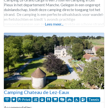
Pieux in het departement Manche. Gelegen in een ongerept
duinlandschap, biedt deze camping directe toegang tot het
strand. De camping is een perfecte uitvalsbasis voor wandel-
en fietstochten en biedt ’s avonds prachtige
zonsondergangen aan zee. Het uitgestrekte en schone strand
Lees meer...
is ideaal om van te genieten. Let op:
Camping Chateau de Lez-Eaux
Privé
Tennis
Accommodaties: