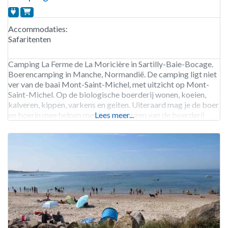
Accommodaties:
Safaritenten
Camping La Ferme de La Moricière in Sartilly-Baie-Bocage.
Boerencamping in Manche, Normandië. De camping ligt niet
ver van de baai Mont-Saint-Michel, met uitzicht op Mont-
Saint-Michel. Op de biologische boerderij wonen, koeien,
kalveren, kippen, varkens en geiten. Uiteraard mag je de boer
en boerin mee helpen met het verzorgen van de boerderij
Lees meer...
dieren. Maar ook worden er diverse gewassen verbouwt
zoals,