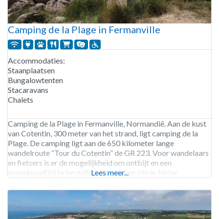
Camping de la Plage in Fermanville
Accommodaties:
Staanplaatsen
Bungalowtenten
Stacaravans
Chalets
Camping de la Plage in Fermanville, Normandië. Aan de kust
van Cotentin, 300 meter van het strand, ligt camping de la
Plage. De camping ligt aan de 650 kilometer lange
wandelroute “Tour du Cotentin” de GR 223. Voor wandelaars
en fietsers is er de mogelijkheid om ontbijt en een
avondmaaltijd te bestellen. Bovendien zijn er kleine
Lees meer...
blokhutten te huur, de