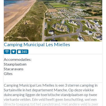
Camping Municipal Les Mielles
365
Accommodaties:
Staanplaatsen
Stacaravans
Gîtes
Camping Municipal Les Mielles is een 3 sterren camping in
Surtainville in het departement Manche. Op deze vlakke
duincamping liggen de toeristische standplaatsen op twee
vierkante velden. Eén veld heeft geen beschutting, wel een
directe toegang tot het zandstrand. Het andere veld is zeer