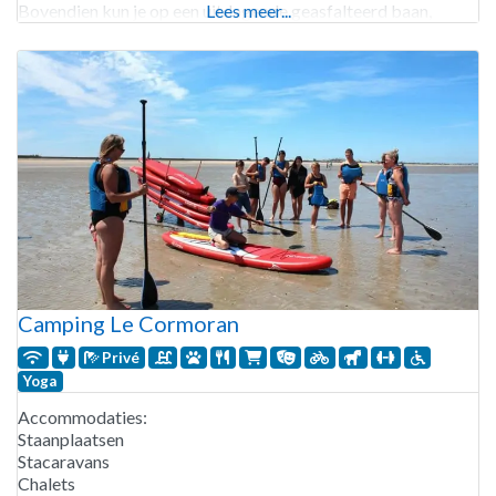
Bovendien kun je op een uitdagende geasfalteerd baan,
Lees meer...
fietsen, steppen of skaten. Maar ook is er
Camping Le Cormoran
Privé
Yoga
Accommodaties:
Staanplaatsen
Stacaravans
Chalets