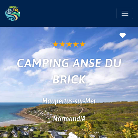
Favo
★
★
★
★
★
CAMPING ANSE DU
BRICK
Maupertus-sur-Mer
Normandië