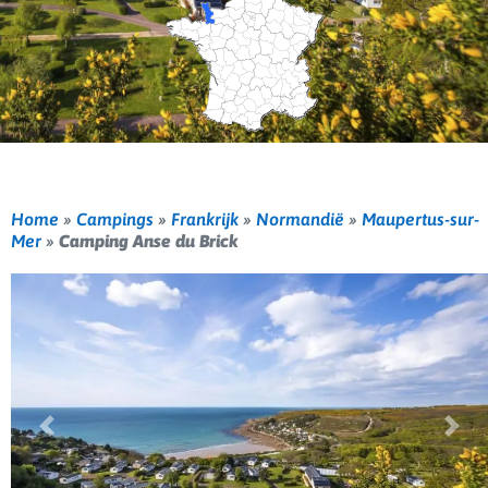
Home
»
Campings
»
Frankrijk
»
Normandië
»
Maupertus-sur-
Mer
»
Camping Anse du Brick
Vorige
Volg