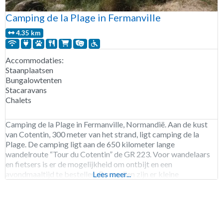
Camping de la Plage in Fermanville
4.35 km
Accommodaties:
Staanplaatsen
Bungalowtenten
Stacaravans
Chalets
Camping de la Plage in Fermanville, Normandië. Aan de kust
van Cotentin, 300 meter van het strand, ligt camping de la
Plage. De camping ligt aan de 650 kilometer lange
wandelroute “Tour du Cotentin” de GR 223. Voor wandelaars
en fietsers is er de mogelijkheid om ontbijt en een
avondmaaltijd te bestellen. Bovendien zijn er kleine
Lees meer...
blokhutten te huur, de