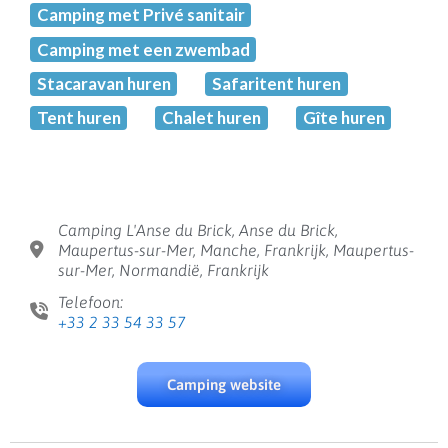
Camping met Privé sanitair
Camping met een zwembad
Stacaravan huren
Safaritent huren
Tent huren
Chalet huren
Gîte huren
Camping L'Anse du Brick, Anse du Brick,
Maupertus-sur-Mer, Manche, Frankrijk, Maupertus-
sur-Mer, Normandië, Frankrijk
Telefoon:
+33 2 33 54 33 57
Camping website