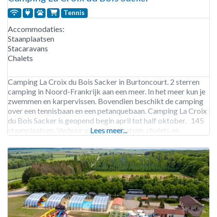
Tennis
Accommodaties:
Staanplaatsen
Stacaravans
Chalets
Camping La Croix du Bois Sacker in Burtoncourt. 2 sterren
camping in Noord-Frankrijk aan een meer. In het meer kun je
zwemmen en karpervissen. Bovendien beschikt de camping
over een tennisbaan en een petanquebaan. Camping La Croix
du Bois Sacker is geopend begin april tot half oktober. 145
staanplaatsen. Verhuur van staanplaatsen, chalets en
Lees meer...
stacaravans.