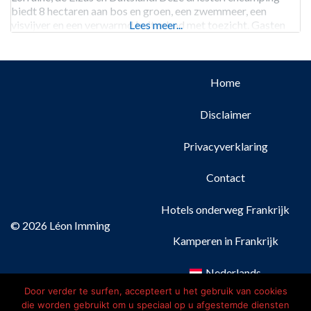
biedt 8 hectaren aan bos en groen, een zwemmeer, een
visvijver en een verwarmd buitenbad met toezicht. Gasten
Lees meer...
kunnen genieten van ruime kampeerplaatsen met water,
afvoer en elektriciteit
Home
Disclaimer
Privacyverklaring
Contact
Hotels onderweg Frankrijk
© 2026 Léon Imming
Kamperen in Frankrijk
Nederlands
Door verder te surfen, accepteert u het gebruik van cookies
Français
(
Frans
)
die worden gebruikt om u speciaal op u afgestemde diensten