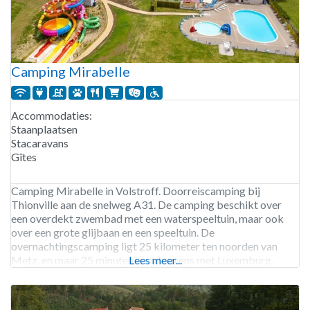
Camping Mirabelle
Accommodaties:
Staanplaatsen
Stacaravans
Gîtes
Camping Mirabelle in Volstroff. Doorreiscamping bij
Thionville aan de snelweg A31. De camping beschikt over
een overdekt zwembad met een waterspeeltuin, maar ook
over een grote glijbaan en een speeltuin. De
overnachtingscamping ligt 25 kilometer ten noorden van
Metz, en maar 25 minuten van de grens met Luxemburg.
Lees meer...
Camping Mirabelle is geopend van eind april tot begin
september.