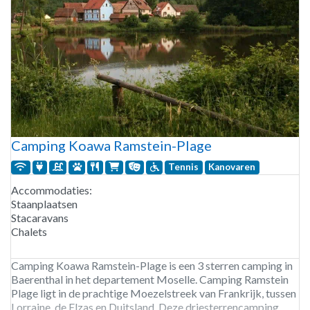
Camping Koawa Ramstein-Plage
Tennis
Kanovaren
Accommodaties:
Staanplaatsen
Stacaravans
Chalets
Camping Koawa Ramstein-Plage is een 3 sterren camping in
Baerenthal in het departement Moselle. Camping Ramstein
Plage ligt in de prachtige Moezelstreek van Frankrijk, tussen
Lorraine, de Elzas en Duitsland. Deze driesterrencamping