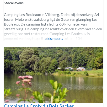
Stacaravans
Camping Les Bouleaux in Vilsberg. Dicht bij de snelweg A4
tussen Metz en Straatsburg ligt de 3 sterren glamping Les
Bouleaux. De camping ligt slechts 60 kilometer van
Straatsburg. De camping beschikt over een zwembad en een
gezellig bar met restaurant. Camping Les Bouleaux is
geopend van begin april tot begin oktober. 104
Lees meer...
staanplaatsen Verhuur van staanplaatsen, safaritenten, tenten
Camping La Croix du Bois Sacker