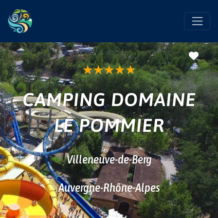
Favo
★
★
★
★
★
CAMPING DOMAINE
LE POMMIER
Villeneuve-de-Berg
Auvergne-Rhône-Alpes