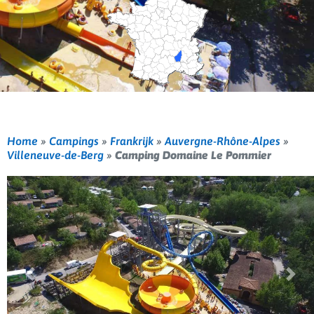
Home
»
Campings
»
Frankrijk
»
Auvergne-Rhône-Alpes
»
Villeneuve-de-Berg
»
Camping Domaine Le Pommier
Vorige
Volg