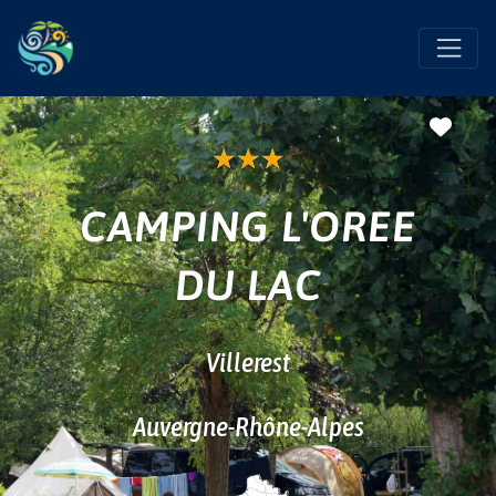
Favo
★
★
★
CAMPING L'OREE
DU LAC
Villerest
Auvergne-Rhône-Alpes