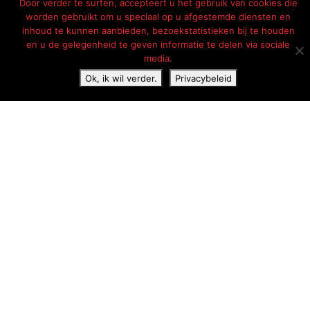
Door verder te surfen, accepteert u het gebruik van cookies die
worden gebruikt om u speciaal op u afgestemde diensten en
inhoud te kunnen aanbieden, bezoekstatistieken bij te houden
en u de gelegenheid te geven informatie te delen via sociale
media.
Ok, ik wil verder.
Privacybeleid
Campings in Auvergne-Rhône-Alpes
Campings in Loire
Campings aan een meer
Campings aan een rivier
Camping met een zwembad
Stacaravan huren
Safaritent huren
Tent huren