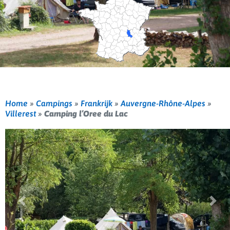
Home
»
Campings
»
Frankrijk
»
Auvergne-Rhône-Alpes
»
Villerest
»
Camping l’Oree du Lac
Vorige
Volg