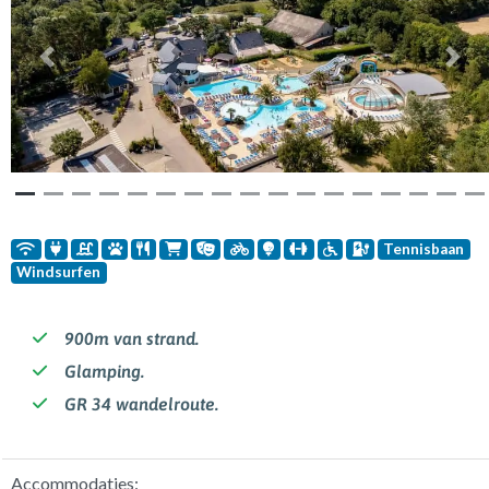
Vorige
Volg
Tennisbaan
Windsurfen
900m van strand.
Glamping.
GR 34 wandelroute.
Accommodaties: