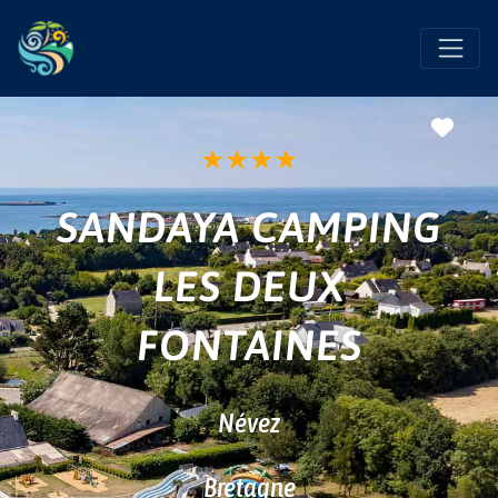
Favo
★
★
★
★
SANDAYA CAMPING
LES DEUX
FONTAINES
Névez
Bretagne