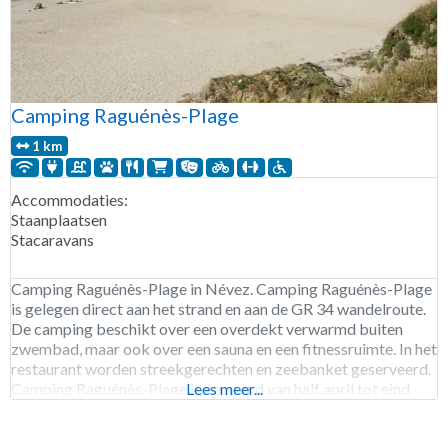
Camping Raguénès-Plage
1 km
Accommodaties:
Staanplaatsen
Stacaravans
Camping Raguénès-Plage in Névez. Camping Raguénès-Plage
is gelegen direct aan het strand en aan de GR 34 wandelroute.
De camping beschikt over een overdekt verwarmd buiten
zwembad, maar ook over een sauna en een fitnessruimte. In het
restaurant worden streekgerechten en zeebanket geserveerd.
Camping Raguénès-Plage is geopend van half april tot eind
Lees meer...
september. 287 staanplaatsen. Verhuur van staanplaatsen en