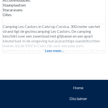
Accommodaties:
Staanplaatsen
Stacaravans
Gîtes
Camping Les Castors in Calvi op Corsica. 300 meter van het
strand ligt de gezinscamping Les Castors. De camping
beschikt over een zwembad met glijbanen en een apart
kleuterbad. In de omgeving kun je prachtige wandeltochten
maken, bij de VVV in Calvi zijn voor een paar euro
wandelkaarten te koop. De wandelroutes starten in Calvi en de
Lees meer...
wandelingen variëren van
Home
Disclaimer