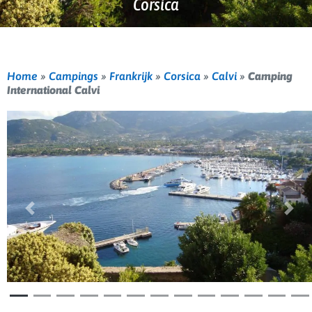
Corsica
Home
»
Campings
»
Frankrijk
»
Corsica
»
Calvi
»
Camping
International Calvi
Vorige
Volg