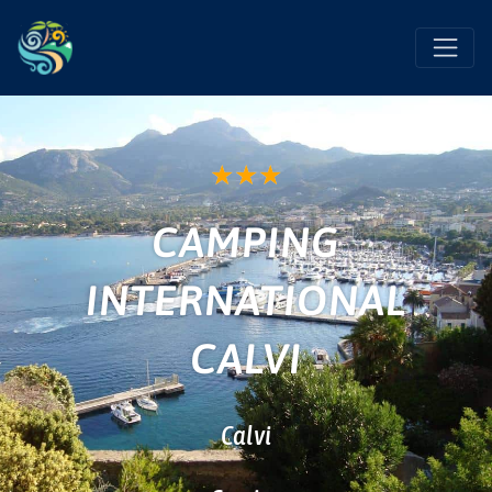
Favo
★
★
★
CAMPING
INTERNATIONAL
CALVI
Calvi