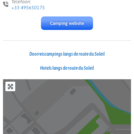
Telefoon:
+33 495650175
Camping website
Doorreiscampings langs de route du Soleil
Hotels langs de route du Soleil