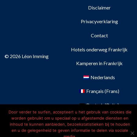
Disclaimer
Privacyverklaring
Contact
Hotels onderweg Frankrijk
© 2026 Léon Imming
Kamperen in Frankrijk
Nederlands
Français
(
Frans
)
Deutsch
(
Duits
)
Door verder te surfen, accepteert u het gebruik van cookies die
worden gebruikt om u speciaal op u afgestemde diensten en
English
(
Engels
)
inhoud te kunnen aanbieden, bezoekstatistieken bij te houden
en u de gelegenheid te geven informatie te delen via sociale
media.