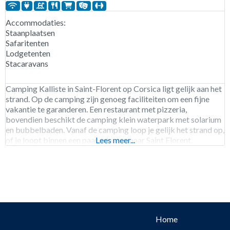
Accommodaties:
Staanplaatsen
Safaritenten
Lodgetenten
Stacaravans
Camping Kalliste in Saint-Florent op Corsica ligt gelijk aan het
strand. Op de camping zijn genoeg faciliteiten om een fijne
vakantie te garanderen. Een restaurant met pizzeria,
bovendien beschikt de camping klein waterpark met solarium
en bubbelbaden. Vanaf de camping loop je gelijk het strand op,
of je loopt binnen een paar minuten naar Saint Florent.
Lees meer...
Camping Kalliste is geopend van begin
Home