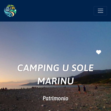
Favo
CAMPING U SOLE
MARINU
Patrimonio