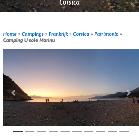
Corsica
Home
»
Campings
»
Frankrijk
»
Corsica
»
Patrimonio
»
Camping U sole Marinu
Vorige
Volg