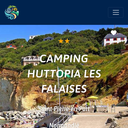
Favo
★
★
CAMPING
HUTTOPIA LES
FALAISES
Saint-Pierre-en-Port
Normandië