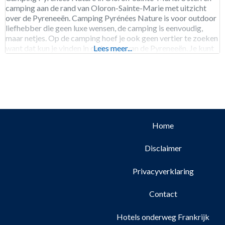
camping aan de rand van Oloron-Sainte-Marie met uitzicht
over de Pyreneeën. Camping Pyrénées Nature is voor outdoor
liefhebber die geen luxe wensen, de camping is eenvoudig,
maar netjes. Op de camping hoef je ook geen vertier te zoeken
want dat kun je vinden in de bergen van de Pyreneeën. Je kunt
Lees meer...
in de
Home
Disclaimer
Privacyverklaring
Contact
Hotels onderweg Frankrijk