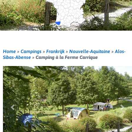
Home
»
Campings
»
Frankrijk
»
Nouvelle-Aquitaine
»
Alos-
Sibas-Abense
»
Camping à la Ferme Carrique
Vorige
Volg