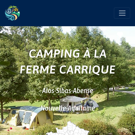
Favo
CAMPING À LA
FERME CARRIQUE
Alos-Sibas-Abense
Nouvelle-Aquitaine