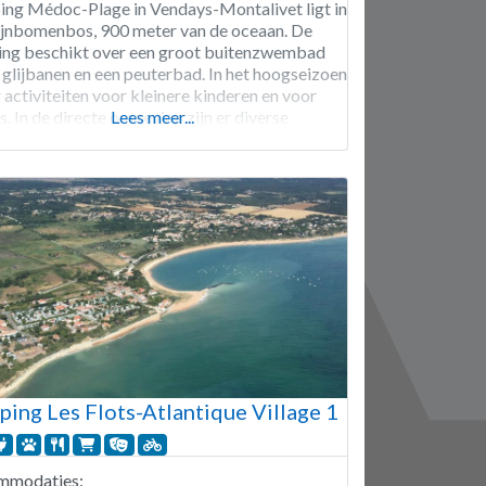
ng Médoc-Plage in Vendays-Montalivet ligt in
ijnbomenbos, 900 meter van de oceaan. De
ng beschikt over een groot buitenzwembad
 glijbanen en een peuterbad. In het hoogseizoen
r activiteiten voor kleinere kinderen en voor
s. In de directe omgeving zijn er diverse
Lees meer...
cholen, een kartbaan, paintball en een manege.
ng Médoc-Plage is geopend van eind mei tot
ing Les Flots-Atlantique Village 1
mmodaties: