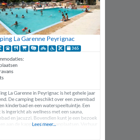
ing La Garenne Peyrignac
365
mmodaties:
plaatsen
ravans
ts
ng La Garenne in Peyrignac is het gehele jaar
nd. De camping beschikt over een zwembad
en kinderbad en een waterspeeltuintje. Een
 is ingericht als wellness met een sauna,
bad en jacuzzi. Bovendien kunt je een bezoek
en aan de kapper. 136 staanplaatsen. Verhuur
Lees meer...
taanplaatsen, chalets en stacaravans.