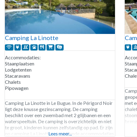
Camping La Linotte
Camp
Accommodaties:
Acco
Staanplaatsen
Staan
Lodgetenten
Staca
Stacaravans
Chale
Chalets
Pipowagen
Campi
geope
Camping La Linotte in Le Bugue. In de Périgord Noir
met e
ligt deze knusse gezinscamping. De camping
chalet
beschikt over een zwembad met 2 glijbanen en een
stoom
waterspeeltuin. De camping is overzichtelijk en niet
breng
te groot, kinderen kunnen zelfstandig op pad. Er zijn
van s
op camping La Linotte verschillende accommodaties
Lees meer...