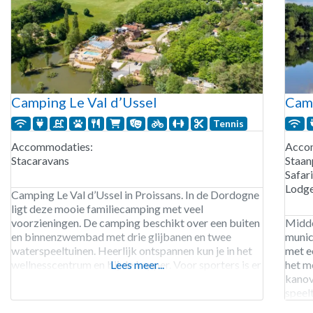
Camping Le Val d’Ussel
Camp
Tennis
Accommodaties:
Acco
Stacaravans
Staan
Safar
Lodge
Camping Le Val d’Ussel in Proissans. In de Dordogne
ligt deze mooie familiecamping met veel
voorzieningen. De camping beschikt over een buiten
Midden
en binnenzwembad met drie glijbanen en twee
munic
waterspeeltuinen. Heerlijk ontspannen kun je in het
met e
wellnesscentrum en bij de kapper. Voor sporters is er
Lees meer...
het m
genoeg te ondernemen zoals: fitness, aquagym,
kanov
volleybal, basketbal en tennis. Camping Le Val
speelt
d’Ussel is
een s