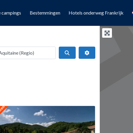
e campings
Bestemmingen
Hotels onderweg Frankrijk
Search
Geavanceerde filters
olen