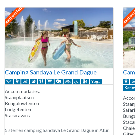
te huur onder andere Pipowagens. Camping La
aanbevolen
aanbev
Linotte is geopend van half april tot eind september.
Camping Sandaya Le Grand Dague
Cam
Yoga
Kano
Accommodaties:
Staanplaatsen
Acco
Bungalowtenten
Staan
Lodgetenten
Safar
Stacaravans
Bung
Staca
Chale
5 sterren camping Sandaya Le Grand Dague in Atur.
Gîtes