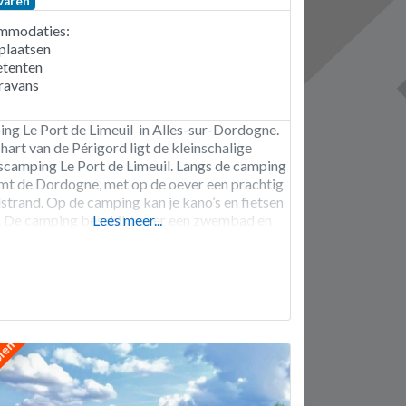
varen
mmodaties:
plaatsen
tenten
ravans
ng Le Port de Limeuil in Alles-sur-Dordogne.
 hart van de Périgord ligt de kleinschalige
scamping Le Port de Limeuil. Langs de camping
mt de Dordogne, met op de oever een prachtig
lstrand. Op de camping kan je kano’s en fietsen
. De camping beschikt over een zwembad en
Lees meer...
hirlpool. 800 meter van de camping staat een
aal
olen