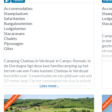
Tennis
Kano
Accommodaties:
Acco
Staanplaatsen
Staan
Safaritenten
Lodge
Bungalowtenten
Staca
Lodgetenten
Stacaravans
Campi
Chalets
In het
Pipowagen
gezin
Gîtes
stroo
kieze
Camping Chateau le Verdoyer in Camps-Romain. In
huren
de Dordogne ligt deze luxe familiecamping op het
een w
terrein van een Frans kasteel. Chateau le Verdoyer
laadp
beschikt over 3 zwembaden en een glijbaan van wel
37 meter lang! Op het campingterrein kun je enkele
sporten ondernemen. Zo is er de mogelijkheid tot
Lees meer...
voetbal, tennis en tafeltennis. In de omgeving kun je
aanbevolen
aanbev
karten, golfen,