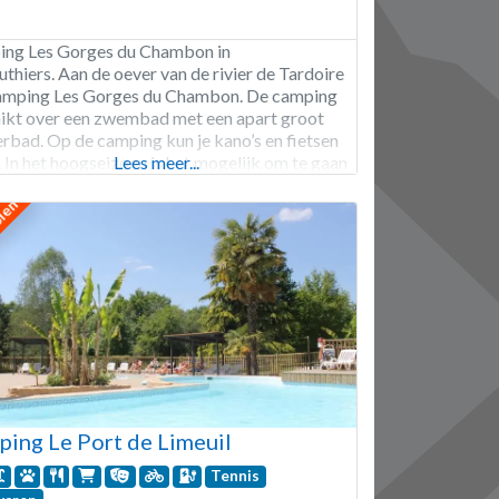
ng Les Gorges du Chambon in
thiers. Aan de oever van de rivier de Tardoire
camping Les Gorges du Chambon. De camping
ikt over een zwembad met een apart groot
erbad. Op de camping kun je kano’s en fietsen
. In het hoogseizoen is het mogelijk om te gaan
Lees meer...
ijden. Voor de volwassen zijn er yogalessen te
olen
n. De GR
ing Le Port de Limeuil
Tennis