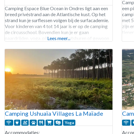
Campi
Camping Espace Blue Ocean in Ondres ligt aan een
een p
breed privéstrand aan de Atlantische kust. Op het
campi
strand kun je surflessen volgen bij de surfacademie.
met 5
Voor kinderen van 4 tot 14 jaar is er op de camping
zijn e
de circusschool. Bovendien kun je er gaan
tiener
paardrijden, yoga, pilates, een fietshuren of gewoon
Lees meer...
surfs
op een ligbed gaan liggen naast het zwembad.
Campi
Camping
Camping Ushuaïa Villages La Maïade
Camp
Yoga
Accommodaties:
Acco