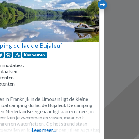
ing du lac de Bujaleuf
Kanovaren
mmodaties:
plaatsen
itenten
tenten
 in Frankrijk in de Limousin ligt de kleine
ipal camping du lac de Bujaleuf. De camping
en Nederlandse eigenaar ligt aan een meer, in
eer kun je zwemmen en vissen, maar ook
aren en waterfietsen. Op het strand staan
oestellen en is er in de maanden juli en augustus
Lees meer...
trandwacht. Op loopafstand vind je in het