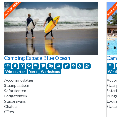
aanbevolen
aanbev
Camping Espace Blue Ocean
Cam
Windsurfen
Yoga
Workshops
Wind
Accommodaties:
Acco
Staanplaatsen
Staan
Safaritenten
Safar
Lodgetenten
Bung
Stacaravans
Lodge
Chalets
Staca
Gîtes