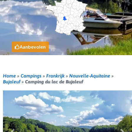
Aanbevolen
Home
»
Campings
»
Frankrijk
»
Nouvelle-Aquitaine
»
Bujaleuf
»
Camping du lac de Bujaleuf