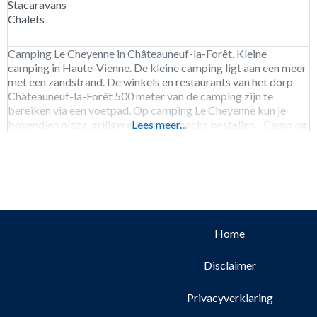
Stacaravans
Chalets
Camping Le Cheyenne in Châteauneuf-la-Forêt. Kleine
camping in Haute-Vienne. De kleine camping ligt aan een meer
met een zandstrand. De winkels en restaurants van het dorp
Châteauneuf-la-Forêt 500 meter van de camping zijn te
bereiken via een voetpad. Op camping Le Cheyenne kun je
bovendien pizza, grillgerechten en snacks bestellen. Camping
Lees meer...
Le Cheyenne is geopend van begin april tot
Home
Disclaimer
Privacyverklaring