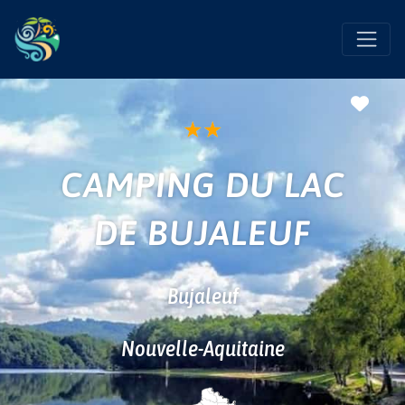
Favo
★
★
CAMPING DU LAC
DE BUJALEUF
Bujaleuf
Nouvelle-Aquitaine