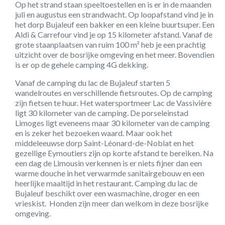
Op het strand staan speeltoestellen en is er in de maanden
juli en augustus een strandwacht. Op loopafstand vind je in
het dorp Bujaleuf een bakker en een kleine buurtsuper. Een
Aldi & Carrefour vind je op 15 kilometer afstand. Vanaf de
grote staanplaatsen van ruim 100 m² heb je een prachtig
uitzicht over de bosrijke omgeving en het meer. Bovendien
is er op de gehele camping 4G dekking.
Vanaf de camping du lac de Bujaleuf starten 5
wandelroutes en verschillende fietsroutes. Op de camping
zijn fietsen te huur. Het watersportmeer Lac de Vassivière
ligt 30 kilometer van de camping. De porseleinstad
Limoges ligt eveneens maar 30 kilometer van de camping
en is zeker het bezoeken waard. Maar ook het
middeleeuwse dorp Saint-Léonard-de-Noblat en het
gezellige Eymoutiers zijn op korte afstand te bereiken. Na
een dag de Limousin verkennen is er niets fijner dan een
warme douche in het verwarmde sanitairgebouw en een
heerlijke maaltijd in het restaurant. Camping du lac de
Bujaleuf beschikt over een wasmachine, droger en een
vrieskist. Honden zijn meer dan welkom in deze bosrijke
omgeving.