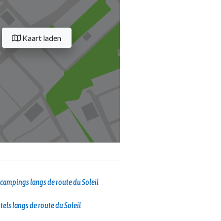
Kaart laden
campings langs de route du Soleil
tels langs de route du Soleil