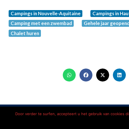
Campings in Nouvelle-Aquitaine
Campings in Hau
Camping met een zwembad
Gehele jaar geopen
Chalet huren
Home
Disclaimer
Pri
Door verder te surfen, accepteert u het gebruik van cookies 
© 2026 Léon
Imming
Français
(
Frans
)
De