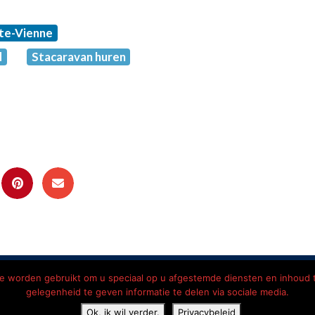
te-Vienne
d
Stacaravan huren
vacyverklaring
Contact
Hotels onderweg Frankrijk
Kam
die worden gebruikt om u speciaal op u afgestemde diensten en inhoud 
gelegenheid te geven informatie te delen via sociale media.
utsch
(
Duits
)
English
(
Engels
)
Ok, ik wil verder.
Privacybeleid