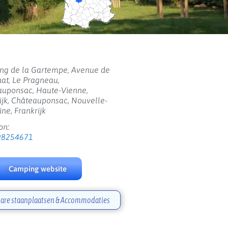
ng de la Gartempe, Avenue de
at, Le Pragneau,
auponsac, Haute-Vienne,
ijk, Châteauponsac, Nouvelle-
ine, Frankrijk
on:
98254671
Camping website
are staanplaatsen & Accommodaties