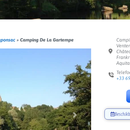
uponsac
»
Camping De La Gartempe
Campi
Venten
Châte
Frankr
Aquita
Telefo
+33 6
Beschikb
Volgende