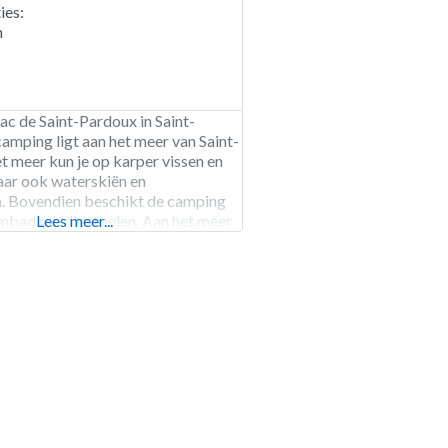
es:
n
c de Saint-Pardoux in Saint-
amping ligt aan het meer van Saint-
et meer kun je op karper vissen en
r ook waterskiën en
 Bovendien beschikt de camping
mbad met ligstoelen. Aan het meer
Lees meer...
 op de zonneweide of op het
n de omgeving kun je heerlijk