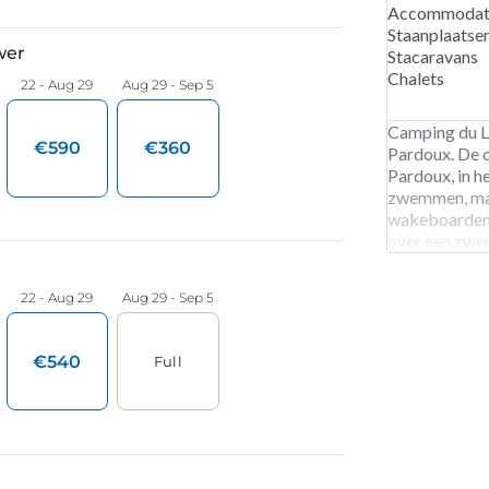
Accommodati
Staanplaatse
Stacaravans
Chalets
Camping du La
Pardoux. De c
Pardoux, in h
zwemmen, maa
wakeboarden.
over een zwe
kun je zonnen
zandstrand. I
wandelen of