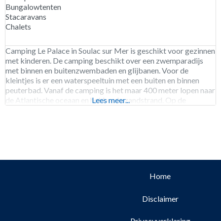
Bungalowtenten
Stacaravans
Chalets
Camping Le Palace in Soulac sur Mer is geschikt voor gezinnen
met kinderen. De camping beschikt over een zwemparadijs
met binnen en buitenzwembaden en glijbanen. Voor de
kleintjes is er een waterspeeltuin met een buiten en binnen
peuterbad. Vanaf de camping is het maar 400 meter lopen naar
de Atlantische oceaan en het brede zandstrand. Op de
Lees meer...
camping kun je fiets huren,
Home
Disclaimer
Privacyverklaring