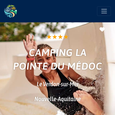
Favo
★
★
★
★
CAMPING LA
POINTE DU MÉDOC
Le Verdon-sur-Mer
Nouvelle-Aquitaine