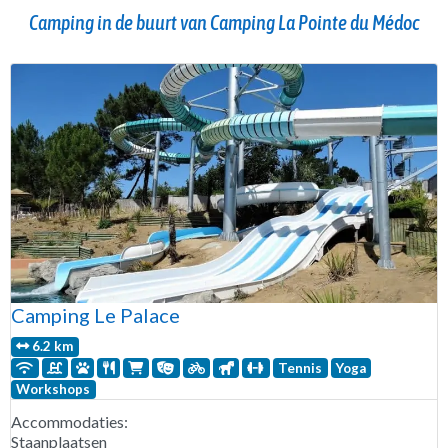
Camping in de buurt van Camping La Pointe du Médoc
Camping Le Palace
6.2 km
Tennis
Yoga
Workshops
Accommodaties:
Staanplaatsen