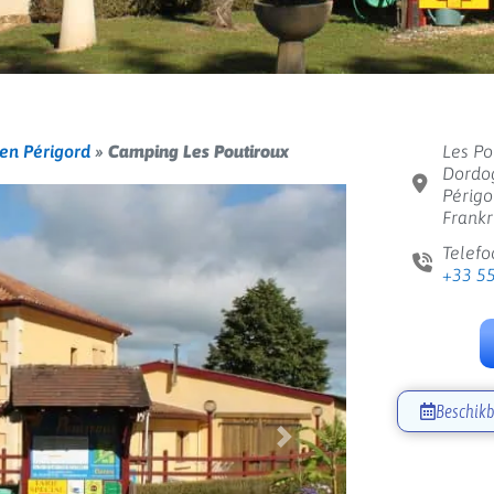
 en Périgord
»
Camping Les Poutiroux
Les Po
Dordog
Périgo
Frankr
Telefo
+33 5
Beschikb
Volgende