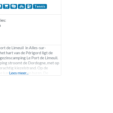
Tennis
es:
n
rt de Limeuil in Alles-sur-
het hart van de Périgord ligt de
 gezinscamping Le Port de Limeuil.
ping stroomt de Dordogne, met op
prachtig kiezelstrand. Op de
e kano’s en fietsen huren. De
Lees meer...
hikt over een zwembad en een
0 meter van de camping staat een