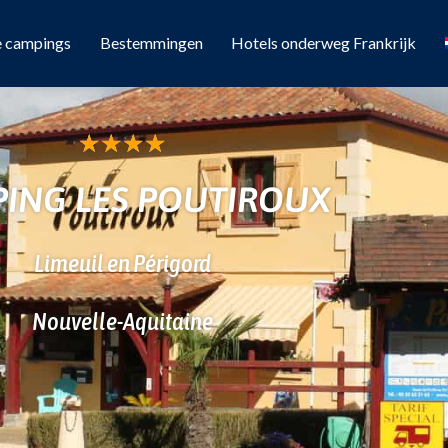
e campings
Bestemmingen
Hotels onderweg Frankrijk
★
★
★
★
ING LES POUTIROUX
Limeuil en Périgord
Nouvelle-Aquitaine