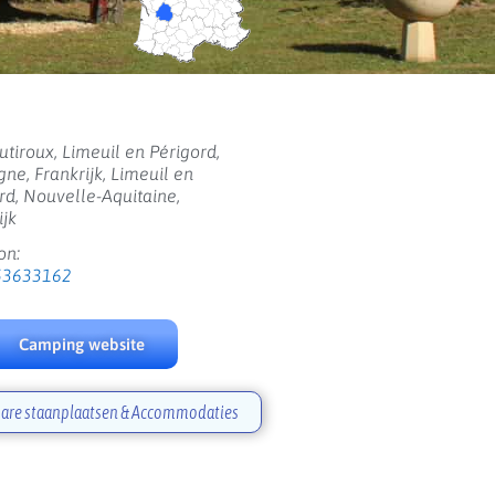
utiroux, Limeuil en Périgord,
ne, Frankrijk, Limeuil en
rd, Nouvelle-Aquitaine,
ijk
on:
53633162
Camping website
are staanplaatsen & Accommodaties