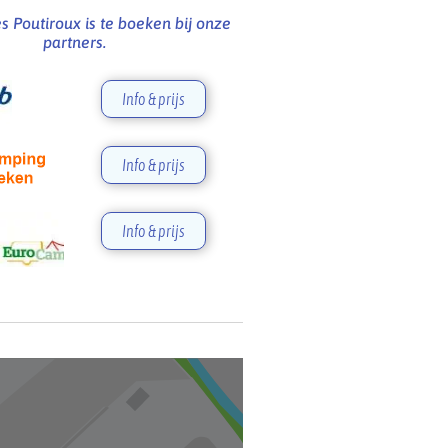
 Poutiroux is te boeken bij onze
partners.
Info & prijs
Info & prijs
Info & prijs