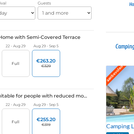
Ho
Camping
aanbevolen
Camping L