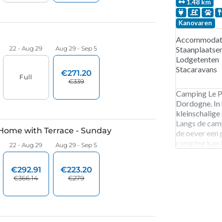
1.48 km
Kanovaren
Accommodati
Staanplaatse
Lodgetenten
Stacaravans
Camping Le Po
Dordogne. In 
kleinschalige
Langs de cam
de oever een 
camping kan j
camping besc
whirlpool. 80
laadpaal