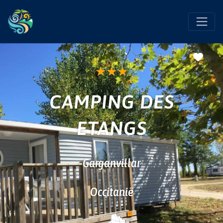
Favo
★
★
★
CAMPING DES
ETANGS
Garganvillar
Occitanië