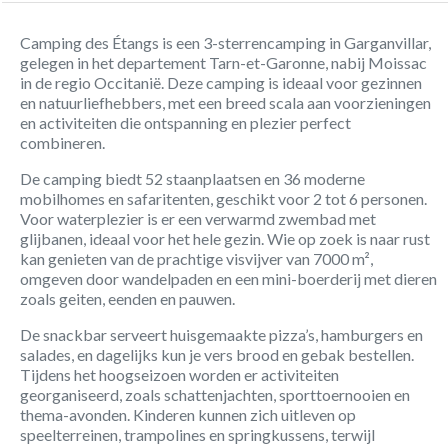
Camping des Étangs is een 3-sterrencamping in Garganvillar,
gelegen in het departement Tarn-et-Garonne, nabij Moissac
in de regio Occitanië. Deze camping is ideaal voor gezinnen
en natuurliefhebbers, met een breed scala aan voorzieningen
en activiteiten die ontspanning en plezier perfect
combineren.
De camping biedt 52 staanplaatsen en 36 moderne
mobilhomes en safaritenten, geschikt voor 2 tot 6 personen.
Voor waterplezier is er een verwarmd zwembad met
glijbanen, ideaal voor het hele gezin. Wie op zoek is naar rust
kan genieten van de prachtige visvijver van 7000 m²,
omgeven door wandelpaden en een mini-boerderij met dieren
zoals geiten, eenden en pauwen.
De snackbar serveert huisgemaakte pizza’s, hamburgers en
salades, en dagelijks kun je vers brood en gebak bestellen.
Tijdens het hoogseizoen worden er activiteiten
georganiseerd, zoals schattenjachten, sporttoernooien en
thema-avonden. Kinderen kunnen zich uitleven op
speelterreinen, trampolines en springkussens, terwijl