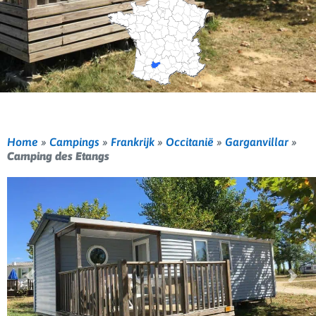
Home
»
Campings
»
Frankrijk
»
Occitanië
»
Garganvillar
»
Camping des Etangs
Vorige
Volg