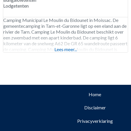
Lodgetenten
Camping Municipal Le Moulin du Bidounet in Moissac. De
gemeentecamping in Tarn-et-Garonne ligt op een eland aan de
rivier de Tarn. Camping Le Moulin du Bidounet beschikt over
een zwembad met een apart kinderbad. De camping ligt 6
kilometer van de snelweg A62 De GR 65 wandelroute passeert
de camping. Camping Municipal Le Moulin du Bidounet is
Lees meer...
geopend van begin mei
Home
Disclaimer
Privacyverklaring